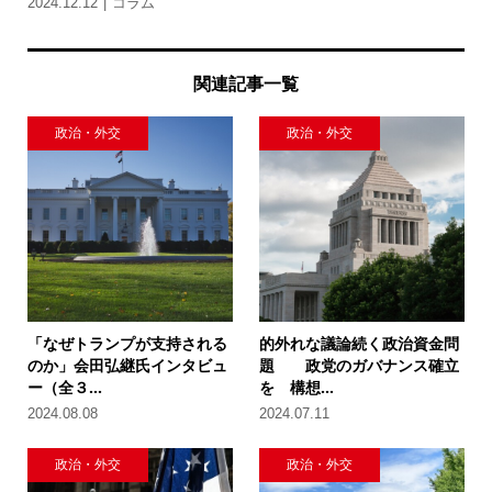
2024.12.12
コラム
関連記事一覧
政治・外交
政治・外交
「なぜトランプが支持される
的外れな議論続く政治資金問
のか」会田弘継氏インタビュ
題 政党のガバナンス確立
ー（全３...
を 構想...
2024.08.08
2024.07.11
政治・外交
政治・外交