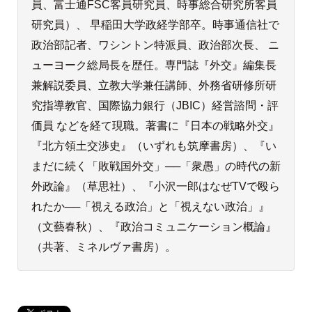
員、富士通FSC客員研究員、時事総合研究所客員
研究員）、 早稲田大学政経学部卒。時事通信社で
政治部記者、ワシントン特派員、政治部次長、 ニ
ューヨーク総局長を歴任。専門誌『外交』編集長
兼解説委員、立教大学兼任講師、外務省研修所研
究指導教官、国際協力銀行（JBIC）経営諮問・評
価員 などを経て現職。著書に『日本の戦略外交』
『北方領土交渉史』（いずれも筑摩書房）、『い
まだに続く「敗戦国外交」──「衆愚」の時代の新
外政論』（草思社）、『小沢一郎はなぜTVで殴ら
れたか──「視える政治」と「視えない政治」』
（文藝春秋）、『政治コミュニケーション概論』
（共著、ミネルヴァ書房）。