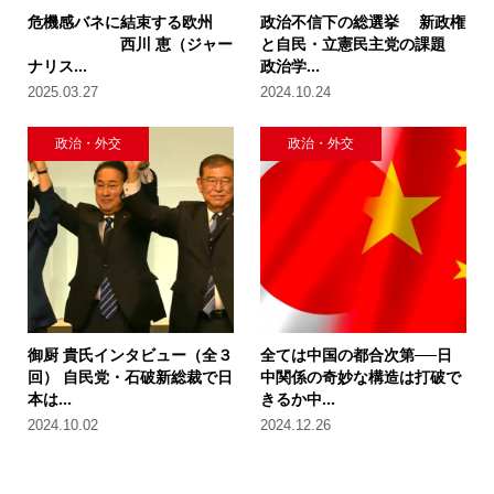
危機感バネに結束する欧州
政治不信下の総選挙 新政権
西川 恵（ジャー
と自民・立憲民主党の課題
ナリス...
政治学...
2025.03.27
2024.10.24
政治・外交
政治・外交
御厨 貴氏インタビュー（全３
全ては中国の都合次第──日
回） 自民党・石破新総裁で日
中関係の奇妙な構造は打破で
本は...
きるか中...
2024.10.02
2024.12.26