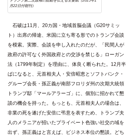
トランプ第二次政権の始動を伝える主要紙（2025年1
月22日付朝刊）
石破は11月、20カ国・地域首脳会議（G20サミッ
ト）出席の帰途、米国に立ち寄る形でのトランプ会談
を模索。実際、会談を申し入れたのだが、「民間人が
政府の許可なく外国政府との交渉を禁じる」ローガン
法（1799年制定）を理由に、体良く断られた。12月半
ばになると、元首相夫人・安倍昭恵とソフトバンク・
グループ会長・孫正義が南部フロリダ州の次期大統領
トランプ邸「マールアラーゴ」に、個別に招かれて懇
談の機会を持った。もっとも、元首相夫人の場合は、
非業の死を遂げた安倍に弔意を表すため、トランプ夫
人のメラニアが招いたプライベート色強い社交の域を
出ず、孫正義はと言えば、ビジネス本位の懇談。どち