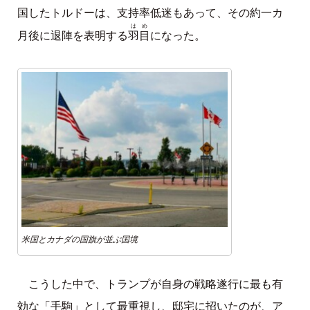
国したトルドーは、支持率低迷もあって、その約一カ
はめ
羽目
月後に退陣を表明する
になった。
米国とカナダの国旗が並ぶ国境
こうした中で、トランプが自身の戦略遂行に最も有
効な「手駒」として最重視し、邸宅に招いたのが、ア