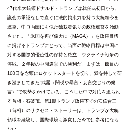
47代米大統領ドナルド・トランプは就任式初日から、
議会の承認なしで直ぐに法的拘束力を持つ大統領令を
連発、中ロ両国にも似た独裁者張りの政権運営を始動
させた。「米国を再び偉大に（MAGA）」を政権目標
に掲げるトランプにとって、当面の戦略目標は中国に
対する国際的優位性の保持と確立、ウクライナ戦争の
停戦、２年後の中間選挙での勝利だ。まずは、節目の
100日を念頭にロケットスタートを切り、満を持して研
ぎ澄ましてきた“武器（関税や暴言・妄言交じりの発
言）”で攻勢をかけている。こうした中で対応を迫られ
る首相・石破茂。第1期トランプ政権下での安倍晋三
（首相）のサクセス・ストーリーは、トランプが大統
領職を経験し、国際環境も激変した今では参考になら
ない。