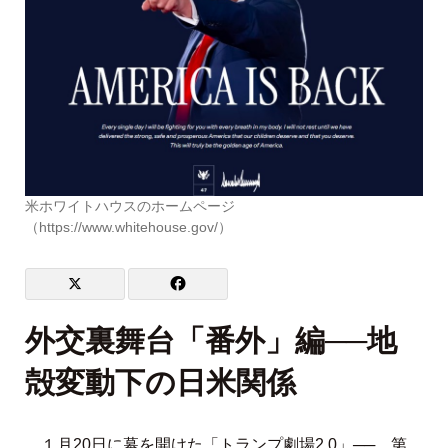
米ホワイトハウスのホームページ
（https://www.whitehouse.gov/）
外交裏舞台「番外」編──地
殻変動下の日米関係
１月20日に幕を開けた「トランプ劇場2.0」──。第