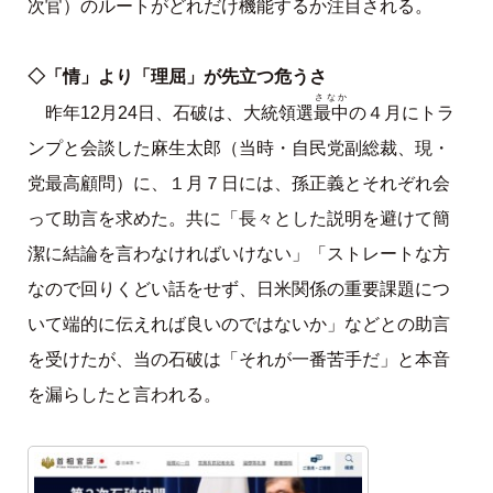
次官）のルートがどれだけ機能するか注目される。
◇「情」より「理屈」が先立つ危うさ
さなか
最中
昨年12月24日、石破は、大統領選
の４月にトラ
ンプと会談した麻生太郎（当時・自民党副総裁、現・
党最高顧問）に、１月７日には、孫正義とそれぞれ会
って助言を求めた。共に「長々とした説明を避けて簡
潔に結論を言わなければいけない」「ストレートな方
なので回りくどい話をせず、日米関係の重要課題につ
いて端的に伝えれば良いのではないか」などとの助言
を受けたが、当の石破は「それが一番苦手だ」と本音
を漏らしたと言われる。