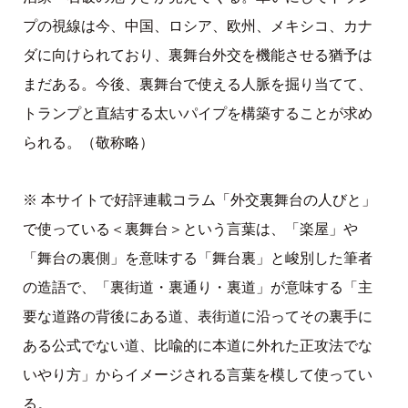
プの視線は今、中国、ロシア、欧州、メキシコ、カナ
ダに向けられており、裏舞台外交を機能させる猶予は
まだある。今後、裏舞台で使える人脈を掘り当てて、
トランプと直結する太いパイプを構築することが求め
られる。（敬称略）
※ 本サイトで好評連載コラム「外交裏舞台の人びと」
で使っている＜裏舞台＞という言葉は、「楽屋」や
「舞台の裏側」を意味する「舞台裏」と峻別した筆者
の造語で、「裏街道・裏通り・裏道」が意味する「主
要な道路の背後にある道、表街道に沿ってその裏手に
ある公式でない道、比喩的に本道に外れた正攻法でな
いやり方」からイメージされる言葉を模して使ってい
る。