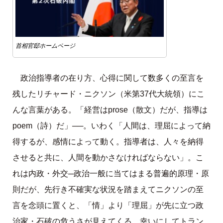
首相官邸ホームページ
政治指導者の在り方、心得に関して数多くの至言を
残したリチャード・ニクソン（米第37代大統領）にこ
んな言葉がある。「経営はprose（散文）だが、指導は
poem（詩）だ」──。いわく「人間は、理屈によって納
得するが、感情によって動く。指導者は、人々を納得
させると共に、人間を動かさなければならない」。こ
れは内政・外交─政治一般に当てはまる普遍的原理・原
則だが、先行き不確実な状況を踏まえてニクソンの至
言を念頭に置くと、「情」より「理屈」が先に立つ政
治家・石破の危うさが見えてくる。幸いにしてトラン