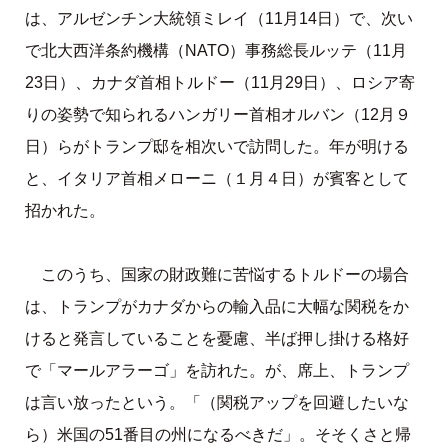
は、アルゼンチン大統領ミレイ（11月14日）で、次い
で北大西洋条約機構（NATO）事務総長ルッテ（11月
23日）、カナダ首相トルドー（11月29日）、ロシア寄
りの姿勢で知られるハンガリー首相オルバン（12月９
日）らがトランプ邸を相次いで訪問した。年が明ける
と、イタリア首相メローニ（１月４日）が賓客として
招かれた。
このうち、国家の財政難に苦悩するトルドーの場合
は、トランプがカナダからの輸入品に大幅な関税をか
けると発言していることを憂慮、半ば押し掛ける格好
で「マールアラーゴ」を訪れた。が、席上、トランプ
は言い放ったという。「（関税アップを回避したいな
ら）米国の51番目の州になるべきだ」。そそくさと帰