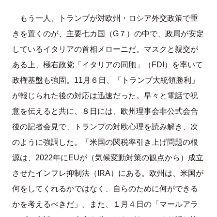
もう一人、トランプが対欧州・ロシア外交政策で重
きを置くのが、主要七カ国（G７）の中で、政局が安定
しているイタリアの首相メローニだ。マスクと親交が
ある上、極右政党「イタリアの同胞」（FDI）を率いて
政権基盤も強固。11月６日、「トランプ大統領勝利」
が報じられた後の対応は迅速だった。早々と電話で祝
意を伝えると共に、８日には、欧州理事会非公式会合
後の記者会見で、トランプの対欧心理を読み解き、次
のように強調した。「米国の関税率引き上げ問題の根
源は、2022年にEUが（気候変動対策の観点から）成立
させたインフレ抑制法（IRA）にある。欧州は、米国が
何をしてくれるかではなく、自らのために何ができる
かを考えるべきだ」。また、１月４日の「マールアラ