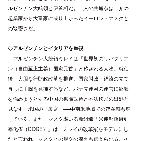
ルゼンチン大統領と伊首相だ。二人の共通点は一介の
起業家から大富豪に成り上がったイーロン・マスクと
の緊密さだ。
◇アルゼンチンとイタリアを重視
アルゼンチン大統領ミレイは「世界初のリバタリア
ン（自由至上主義）国家元首」と称される人物。就任
後、大胆な行財政改革を推進、国家財政・経済の立て
直しに手腕を発揮するなど、パナマ運河の運営に影響
を強めようとする中国の拡張政策と不法移民の出処と
見なす、米国の「裏庭」──中南米地域での存在感も増
している。また、マスク率いる新組織「米連邦政府効
率化省（DOGE）」は、ミレイの改革案をモデルにし
たと言われ、マスクとの親交の深さも伝えられる。そ