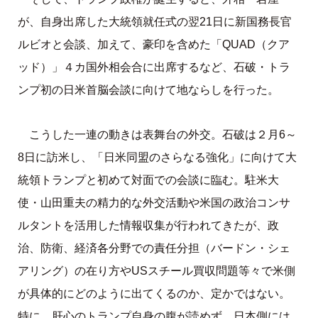
が、自身出席した大統領就任式の翌21日に新国務長官
ルビオと会談、加えて、豪印を含めた「QUAD（クア
ッド）」４カ国外相会合に出席するなど、石破・トラ
ンプ初の日米首脳会談に向けて地ならしを行った。
こうした一連の動きは表舞台の外交。石破は２月6～
8日に訪米し、「日米同盟のさらなる強化」に向けて大
統領トランプと初めて対面での会談に臨む。駐米大
使・山田重夫の精力的な外交活動や米国の政治コンサ
ルタントを活用した情報収集が行われてきたが、政
治、防衛、経済各分野での責任分担（バードン・シェ
アリング）の在り方やUSスチール買収問題等々で米側
が具体的にどのように出てくるのか、定かではない。
特に、肝心のトランプ自身の腹が読めず、日本側には