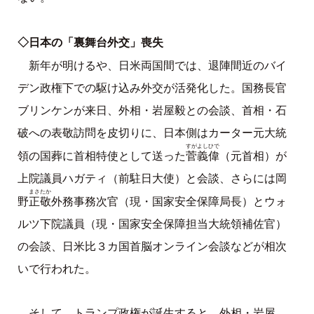
◇日本の「裏舞台外交」喪失
新年が明けるや、日米両国間では、退陣間近のバイ
デン政権下での駆け込み外交が活発化した。国務長官
ブリンケンが来日、外相・岩屋毅との会談、首相・石
破への表敬訪問を皮切りに、日本側はカーター元大統
すがよしひで
菅義偉
領の国葬に首相特使として送った
（元首相）が
上院議員ハガティ（前駐日大使）と会談、さらには岡
まさたか
正敬
野
外務事務次官（現・国家安全保障局長）とウォ
ルツ下院議員（現・国家安全保障担当大統領補佐官）
の会談、日米比３カ国首脳オンライン会談などが相次
いで行われた。
そして、トランプ政権が誕生すると、外相・岩屋