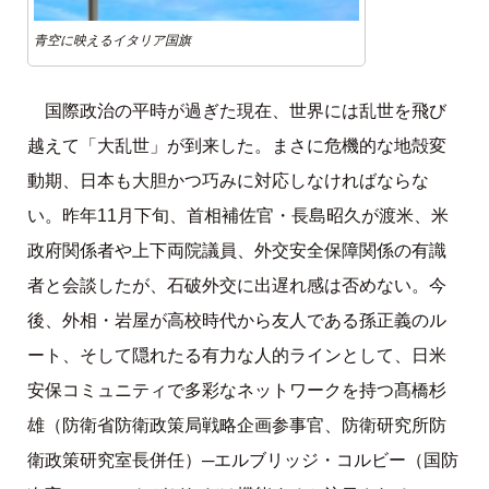
青空に映えるイタリア国旗
国際政治の平時が過ぎた現在、世界には乱世を飛び
越えて「大乱世」が到来した。まさに危機的な地殻変
動期、日本も大胆かつ巧みに対応しなければならな
い。昨年11月下旬、首相補佐官・長島昭久が渡米、米
政府関係者や上下両院議員、外交安全保障関係の有識
者と会談したが、石破外交に出遅れ感は否めない。今
後、外相・岩屋が高校時代から友人である孫正義のル
ート、そして隠れたる有力な人的ラインとして、日米
安保コミュニティで多彩なネットワークを持つ髙橋杉
雄（防衛省防衛政策局戦略企画参事官、防衛研究所防
衛政策研究室長併任）─エルブリッジ・コルビー（国防