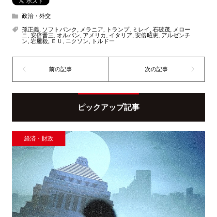
政治・外交
孫正義
,
ソフトバンク
,
メラニア
,
トランプ
,
ミレイ
,
石破茂
,
メロー
ニ
,
安倍晋三
,
オルバン
,
アメリカ
,
イタリア
,
安倍昭恵
,
アルゼンチ
ン
,
岩屋毅
,
ＥＵ
,
ニクソン
,
トルドー
ピックアップ記事
経済・財政