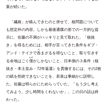
葉が続いた。
「繊維」が絡んできたのと併せて、核問題について
も想定外の内容。しかも最後通牒の形での一方的な提
示に、佐藤の不満がハッキリと見て取れた。「核抜
き」を得るためには、相手が言ってきた条件をギブ・
の
呑
アンド・テイクで
まざるを得ないこと、取り引きす
わず
僅
る余地はごく
かしかないこと、日本側の３条件（核
抜き・本土並み・72年返還）を貫徹するには、その2枚
の紙を拒絶できないことを、若泉は事細かに説明し
た。佐藤は明らかにためらっていた。「もう少し考え
てみよう。少し時間をくれないか」。この日の話は終
わった。