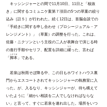
キッシンジャーとの間で11月10日、11日と「核抜
き」に関するコミュニケ案第７項目の5つの草案の絞り
込み［註５］が行われた。続く12日は、首脳会談での
「手続きに関する申し合わせ（プロシージュアル・ア
レンジメント）」（草案）の調整を行った。これは、
佐藤・ニクソンという主役の二人が表舞台で演じる時
つづ
綴
の進行手順やセリフ、配置を詳細に
った、言わば
シナリオ
脚本
「
」である。
若泉は秋雨そぼ降る中、この日もホワイトハウス裏
門からエスコートされてキッシンジャーの執務室に入
った。が、入るなり、キッシンジャーが、待ち構えて
いたように「細かい相談を二人でしなければならな
い」と言って、すぐに若泉を連れ出した。場所をいつ