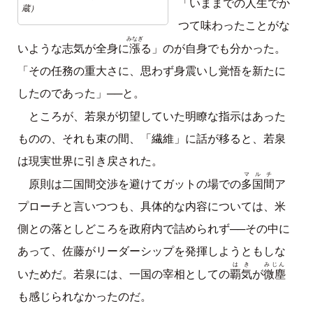
「いままでの人生でか
蔵）
つて味わったことがな
みなぎ
漲
いような志気が全身に
る」のが自身でも分かった。
「その任務の重大さに、思わず身震いし覚悟を新たに
したのであった」──と。
ところが、若泉が切望していた明瞭な指示はあった
ものの、それも束の間、「繊維」に話が移ると、若泉
は現実世界に引き戻された。
マルチ
多国間
原則は二国間交渉を避けてガットの場での
ア
プローチと言いつつも、具体的な内容については、米
側との落としどころを政府内で詰められず──その中に
あって、佐藤がリーダーシップを発揮しようともしな
はき
みじん
覇気
微塵
いためだ。若泉には、一国の宰相としての
が
も感じられなかったのだ。