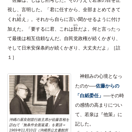
佐藤は、しばし黙考した。そのうえで若泉の目を正
視し、言明した。「君に任すから、全部まとめてきて
たま
給
くれ
え」。それから自らに言い聞かせるように付け
はら
肚
加えた。「要するに君、これは
だよ。何と言ったっ
て最後は相互信頼なんだ。自民党政権が続くかぎり、
そして日米安保条約が続くかぎり、大丈夫だよ」［註
１］
神頼みの心境となっ
佐藤からの
たのか──
「白紙委任」
──その時
の感情の高まりについ
て、若泉は『他策』に
沖縄の屋良朝苗行政主席が佐藤首相を
記した。
訪ねて「無条件全面返還」を要請＝
1969年11月10日（沖縄県公文書館所