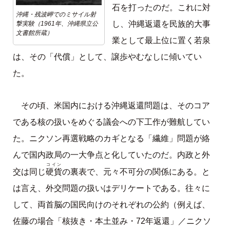
石を打ったのだ。これに対
沖縄・残波岬でのミサイル射
し、沖縄返還を民族的大事
撃実験（1961年、沖縄県立公
文書館所蔵）
業として最上位に置く若泉
は、その「代償」として、譲歩やむなしに傾いてい
た。
その頃、米国内における沖縄返還問題は、そのコア
である核の扱いをめぐる議会への下工作が難航してい
た。ニクソン再選戦略のカギとなる「繊維」問題が絡
んで国内政局の一大争点と化していたのだ。内政と外
コイン
硬貨
交は同じ
の裏表で、元々不可分の関係にある。と
は言え、外交問題の扱いはデリケートである。往々に
して、両首脳の国民向けのそれぞれの公約（例えば、
佐藤の場合「核抜き・本土並み・72年返還」／ニクソ