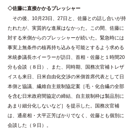
◇佐藤に直接かかるプレッシャー
その後、10月23日、27日と、佐藤との話し合いが持
たれたが、実質的な進展はなかった。この間、佐藤に
対する米側からのプレッシャーが続いた。緊急時には
事実上無条件の核再持ち込みを可能とするよう求める
米統参議長ホイーラーが訪日、首相・佐藤と１時間20
分も会談（８日）、また、同時期、国務次官補トレザ
イスも来日、日米自由化交渉の米側首席代表として日
本側と協議、繊維自主規制協定案［毛・化合繊の全部
を含む日米政府間協定の締結、自主規制枠は製品別に
あまり細分化しないなど］を提示した。国務次官補
は、通産相・大平正芳ばかりでなく、佐藤とも個別に
会談した（９日）。