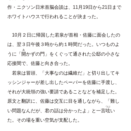
作・ニクソン日米首脳会談は、11月19日から21日まで
ホワイトハウスで行われることが決まった。
10月２日に帰国した若泉が首相・佐藤に面会したの
は、翌３日午後３時から約１時間だった。いつものよ
あ
開
うに「
かずの門」をくぐって通された公邸の小さな
応接間で、佐藤と向き合った。
若泉は冒頭、「大事なのは繊維だ」と切り出してキ
ッシンジャーが差し出したペーパーを佐藤に手渡し、
それが大統領の強い要請であることなどを補足した。
原文と翻訳に、佐藤は交互に目を通しながら、「難し
つぶ
呟
い問題なんだが、君の話は分かったよ」と一言
い
た。その場を重い空気が支配した。