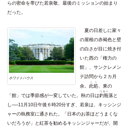
らの密命を帯びた若泉敬、最後のミッションの始まり
だった。
夏の日差しに家々
の屋根の赤褐色と壁
の白さが目に焼き付
いた西の「権力の
館」、サンクレメン
テ訪問から２カ月
ホワイトハウス
ここ
此処
余。
、東の
つるべ
釣瓶
「館」では季節感が一変していた。秋の日は
落と
し──11月10日午後６時20分すぎ、若泉は、キッシンジ
ャーの執務室に通された。「日本のお茶ほどうまくな
いだろうが」と紅茶を勧めるキッシンジャーだが、開