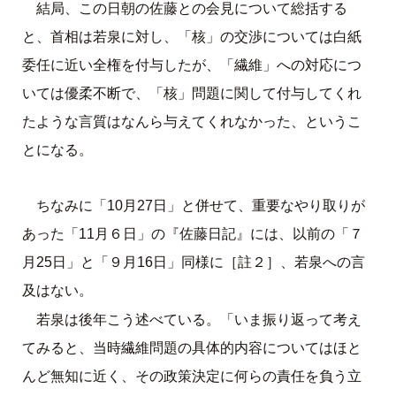
結局、この日朝の佐藤との会見について総括する
と、首相は若泉に対し、「核」の交渉については白紙
委任に近い全権を付与したが、「繊維」への対応につ
いては優柔不断で、「核」問題に関して付与してくれ
たような言質はなんら与えてくれなかった、というこ
とになる。
ちなみに「10月27日」と併せて、重要なやり取りが
あった「11月６日」の『佐藤日記』には、以前の「７
月25日」と「９月16日」同様に［註２］、若泉への言
及はない。
若泉は後年こう述べている。「いま振り返って考え
てみると、当時繊維問題の具体的内容についてはほと
んど無知に近く、その政策決定に何らの責任を負う立