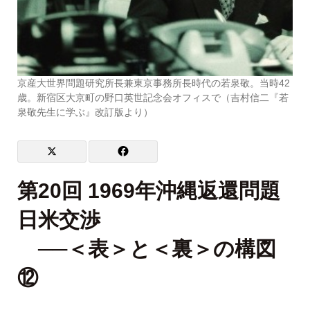
京産大世界問題研究所長兼東京事務所長時代の若泉敬。当時42
歳。新宿区大京町の野口英世記念会オフィスで（吉村信二『若
泉敬先生に学ぶ』改訂版より）
第20回 1969年沖縄返還問題
日米交渉
──＜表＞と＜裏＞の構図
⑫