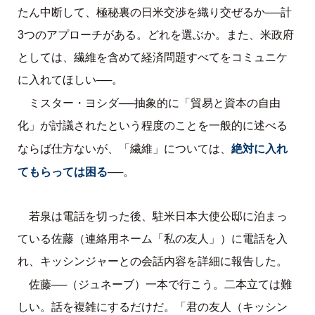
たん中断して、極秘裏の日米交渉を織り交ぜるか──計
3つのアプローチがある。どれを選ぶか。また、米政府
としては、繊維を含めて経済問題すべてをコミュニケ
に入れてほしい──。
ミスター・ヨシダ──抽象的に「貿易と資本の自由
化」が討議されたという程度のことを一般的に述べる
絶対に入れ
ならば仕方ないが、「繊維」については、
てもらっては困る
──。
若泉は電話を切った後、駐米日本大使公邸に泊まっ
ている佐藤（連絡用ネーム「私の友人」）に電話を入
れ、キッシンジャーとの会話内容を詳細に報告した。
佐藤──（ジュネーブ）一本で行こう。二本立ては難
しい。話を複雑にするだけだ。「君の友人（キッシン