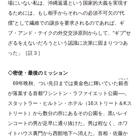
場にいない私は、沖縄返還という国家的大義を実現す
るためには、もし相手からそれへの必須不可欠の“代
償”として繊維での譲歩を要求されるのであれば、ギ
ブ・アンド・テイクの外交交渉原則からして、“ギブ”せ
ざるをえないだろうという認識に次第に固まりつつあ
った」［註３］
◇密使・最後のミッション
いちょう
銀杏
69年晩秋、つい先日までは黄金色に輝いていた
が落葉する首都ワシントン・ラファイエット公園──。
スタットラー・ヒルトン・ホテル（16ストリート＆Kス
トリート）から数分の所にあるその公園を、黒いレイ
ンコートの男が足早に通り抜けた。男は程なく、ホワ
イトハウス裏門から西館地下へ消えた。首相・佐藤か