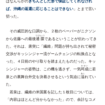
きちんとした形で保証してくれなけれ
はなんらかの
ば、沖縄の返還に応じることはできない
」とまで言い
切った。
その威圧的な口調から、２枚のペーパーがニクソン
つうちょう
通牒
から佐藤への最後
であるということが伝わってき
た。それは、唐突に「繊維」問題が持ち出されて秘密
交渉がキッシンジャー流ゲームチェンジの転換点とな
った、４日前のやり取りを踏まえたものだった。キッ
かせい
呵成
シンジャーの姿勢は、この機を逃さず、一気
に若
あふ
溢
泉との裏舞台外交を決着させるという気迫に
れてい
た。
若泉は、繊維の米国案を記した１枚目については、
「内容はほとんど分からなかった」ので、余計なコメ