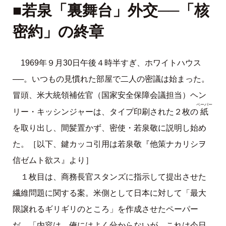
■若泉「裏舞台」外交──「核
密約」の終章
1969年９月30日午後４時半すぎ、ホワイトハウス
──。いつもの見慣れた部屋で二人の密議は始まった。
冒頭、米大統領補佐官（国家安全保障会議担当）ヘン
ペーパー
紙
リー・キッシンジャーは、タイプ印刷された２枚の
を取り出し、間髪置かず、密使・若泉敬に説明し始め
た。［以下、鍵カッコ引用は若泉敬『他策ナカリシヲ
信ゼムト欲ス』より］
１枚目は、商務長官スタンズに指示して提出させた
繊維問題に関する案。米側として日本に対して「最大
限譲れるギリギリのところ」を作成させたペーパー
だ。「内容は、俺にはよく分からないが、これは今日