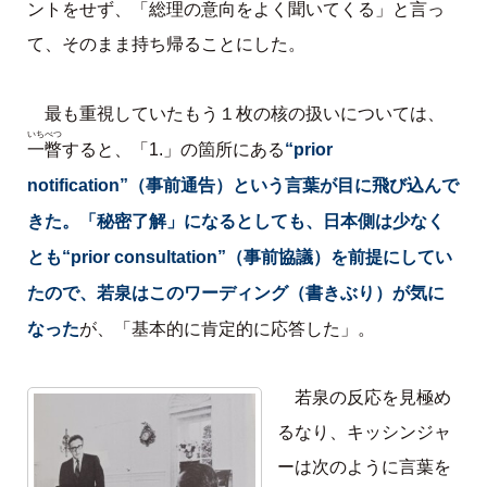
ントをせず、「総理の意向をよく聞いてくる」と言っ
て、そのまま持ち帰ることにした。
最も重視していたもう１枚の核の扱いについては、
いちべつ
一瞥
“prior
すると、「1.」の箇所にある
notification”（事前通告）という言葉が目に飛び込んで
きた。「秘密了解」になるとしても、日本側は少なく
とも“prior consultation”（事前協議）を前提にしてい
たので、若泉はこのワーディング（書きぶり）が気に
なった
が、「基本的に肯定的に応答した」。
若泉の反応を見極め
るなり、キッシンジャ
ーは次のように言葉を