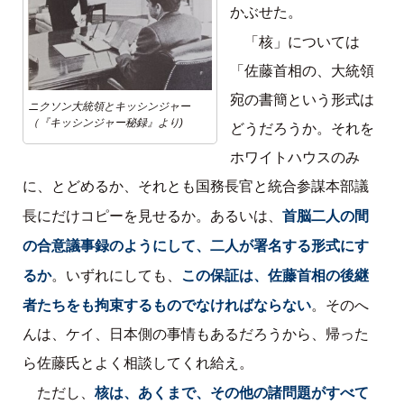
かぶせた。
「核」については
「佐藤首相の、大統領
宛の書簡という形式は
ニクソン大統領とキッシンジャー
（『キッシンジャー秘録』より)
どうだろうか。それを
ホワイトハウスのみ
に、とどめるか、それとも国務長官と統合参謀本部議
首脳二人の間
長にだけコピーを見せるか。あるいは、
の合意議事録のようにして、二人が署名する形式にす
るか
この保証は、佐藤首相の後継
。いずれにしても、
者たちをも拘束するものでなければならない
。そのへ
んは、ケイ、日本側の事情もあるだろうから、帰った
ら佐藤氏とよく相談してくれ給え。
核は、あくまで、その他の諸問題がすべて
ただし、