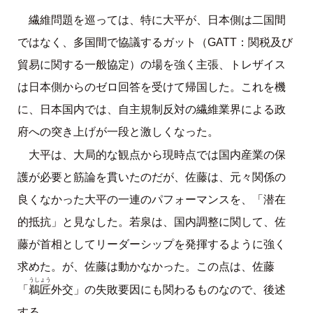
繊維問題を巡っては、特に大平が、日本側は二国間
ではなく、多国間で協議するガット（GATT：関税及び
貿易に関する一般協定）の場を強く主張、トレザイス
は日本側からのゼロ回答を受けて帰国した。これを機
に、日本国内では、自主規制反対の繊維業界による政
府への突き上げが一段と激しくなった。
大平は、大局的な観点から現時点では国内産業の保
護が必要と筋論を貫いたのだが、佐藤は、元々関係の
良くなかった大平の一連のパフォーマンスを、「潜在
的抵抗」と見なした。若泉は、国内調整に関して、佐
藤が首相としてリーダーシップを発揮するように強く
求めた。が、佐藤は動かなかった。この点は、佐藤
うしょう
鵜匠
「
外交」の失敗要因にも関わるものなので、後述
する。