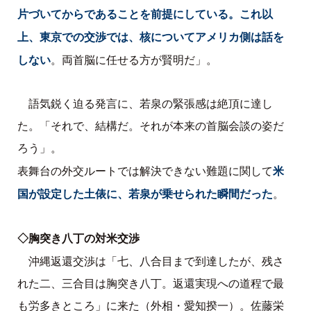
片づいてからであることを前提にしている。これ以
上、東京での交渉では、核についてアメリカ側は話を
しない
。両首脳に任せる方が賢明だ」。
語気鋭く迫る発言に、若泉の緊張感は絶頂に達し
た。「それで、結構だ。それが本来の首脳会談の姿だ
ろう」。
米
表舞台の外交ルートでは解決できない難題に関して
国が設定した土俵に、若泉が乗せられた瞬間だった
。
◇胸突き八丁の対米交渉
沖縄返還交渉は「七、八合目まで到達したが、残さ
れた二、三合目は胸突き八丁。返還実現への道程で最
も労多きところ」に来た（外相・愛知揆一）。佐藤栄