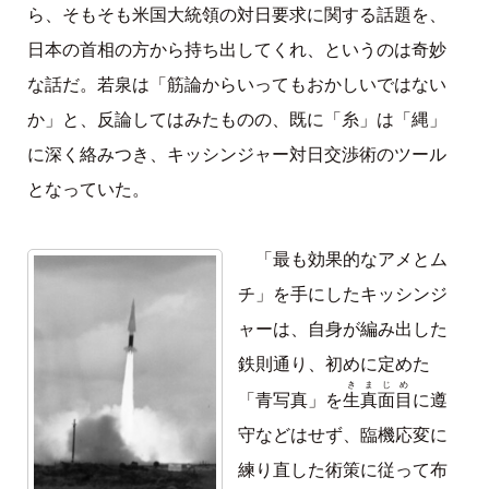
ら、そもそも米国大統領の対日要求に関する話題を、
日本の首相の方から持ち出してくれ、というのは奇妙
な話だ。若泉は「筋論からいってもおかしいではない
か」と、反論してはみたものの、既に「糸」は「縄」
に深く絡みつき、キッシンジャー対日交渉術のツール
となっていた。
「最も効果的なアメとム
チ」を手にしたキッシンジ
ャーは、自身が編み出した
鉄則通り、初めに定めた
きまじめ
生真面目
「青写真」を
に遵
守などはせず、臨機応変に
練り直した術策に従って布