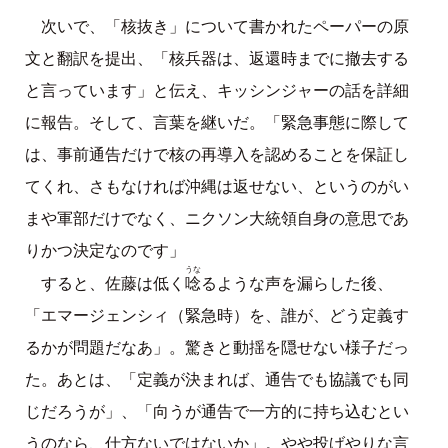
次いで、「核抜き」について書かれたペーパーの原
文と翻訳を提出、「核兵器は、返還時までに撤去する
と言っています」と伝え、キッシンジャーの話を詳細
に報告。そして、言葉を継いだ。「緊急事態に際して
は、事前通告だけで核の再導入を認めることを保証し
てくれ、さもなければ沖縄は返せない、というのがい
まや軍部だけでなく、ニクソン大統領自身の意思であ
りかつ決定なのです」
うな
唸
すると、佐藤は低く
るような声を漏らした後、
「エマージェンシィ（緊急時）を、誰が、どう定義す
るかが問題だなあ」。驚きと動揺を隠せない様子だっ
た。あとは、「定義が決まれば、通告でも協議でも同
じだろうが」、「向うが通告で一方的に持ち込むとい
うのなら、仕方ないではないか」。やや投げやりな言