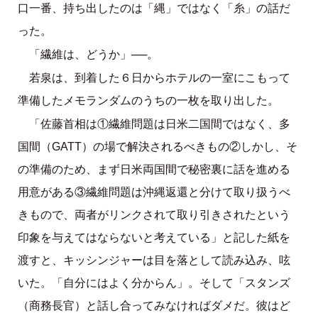
口一番、持ち出したのは「縄」ではなく「糸」の話だ
った。
「繊維は、どうか」──。
若泉は、到着した６日からホテルの一室にこもって
準備したメモランダムのうちの一枚を取り出した。
「佐藤首相は①繊維問題は日米二国間ではなく、多
国間（GATT）の場で解決されるべきもの②しかし、そ
の準備のため、まず日米両国間で秘密裏に話を進める
用意がある③繊維問題は沖縄返還と分けて取り扱うべ
きもので、両者がリンクされて取り引きされたという
印象を与えてはならないと考えている」と記した紙を
渡すと、キッシンジャーは目を落として読み込み、呟
いた。「自分にはよく分からん」。そして「スタンズ
（商務長官）と話し合ってみなければダメだ。彼はど