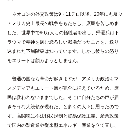
ネオコンの外交政策は9・11テロ以降、20年にも及ぶ
アメリカ史上最長の戦争をもたらし、庶民を苦しめま
した。世界中で90万人もの犠牲者を出し、帰還兵はト
ラウマで精神を病む恐ろしい戦場だったことを、送り
込まれた下層階級は知っています。しかし彼らの怒り
をエリートは顧みようとしません。
普通の国なら革命が起きますが、アメリカ政治もマ
スメディアもエリート層が完全に抑えているため、庶
民は救われないままでした。そこに自分たちの声が届
きそうな大統領が現れた、と多くの人々は思ったので
す。高関税に不法移民規制と貿易保護主義、産業政策
で国内の製造業や従来型エネルギー産業を立て直し、