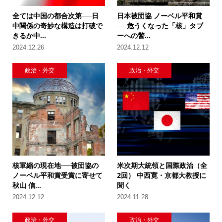
全ては中国の都合次第──日
日本被団協 ノーベル平和賞
中関係の奇妙な構造は打破で
──危うくなった「核」タブ
きるか中...
ーへの警...
2024.12.26
2024.12.12
政治・外交
政治・外交
核軍縮の現在地──被団協の
米次期大統領と国際政治（全
ノーベル平和賞受賞に寄せて
2回） 中西寛・京都大教授に
秋山 信...
聞く
2024.12.12
2024.11.28
政治・外交
政治・外交