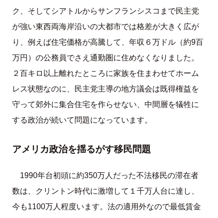
ク、そしてシアトルからサンフランシスコまで民主党
が強い東西両海岸沿いの大都市では格差が大きく広が
り、例えば住宅価格が高騰して、年収６万ドル（約9百
万円）の公務員でさえ通勤圏に住めなくなりました。
２百キロ以上離れたところに家族を住まわせてホーム
レス状態なのに、民主党主導の地方議会は既得権益を
守って郊外に集合住宅を作らせない、中間層を犠牲に
する政治が続いて問題になっています。
アメリカ政治を揺るがす移民問題
1990年台初頭に約350万人だった不法移民の滞在者
数は、クリントン時代に激増して１千万人台に達し、
今も1100万人程度います。法の適用外なので最低賃金