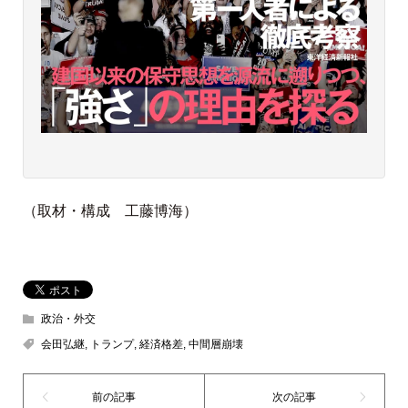
（取材・構成 工藤博海）
政治・外交
会田弘継
,
トランプ
,
経済格差
,
中間層崩壊