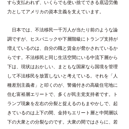
すら支払われず、いくらでも使い捨てできる底辺労働
力としてアメリカの資本主義を支えています。
日本では、不法移民一千万人が当たり前のような論
調ですが、ヒスパニックや下層階級にトランプ支持が
増えているのは、自分の職と賃金が脅かされているか
らです。不法移民と同じ生活空間にいる中流下層から
下は、現状はおかしい、まともな国家なら国境を管理
して不法移民を放置しないと考えている。それを「人
種差別主義者」と叩くのが、警備付きの高級住宅地に
住む富裕層エリートで、多くが民主党支持者です。ト
ランプ現象を左右の分裂と捉えるのもまやかしで、起
きているのは上下の間、金持ちエリート層と中間層以
下の大衆との分裂なのです。大衆の間ではさらに、若