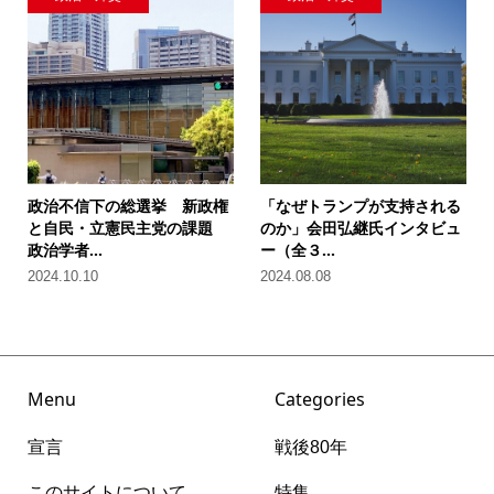
政治不信下の総選挙 新政権
「なぜトランプが支持される
と自民・立憲民主党の課題
のか」会田弘継氏インタビュ
政治学者...
ー（全３...
2024.10.10
2024.08.08
Menu
Categories
宣言
戦後80年
このサイトについて
特集