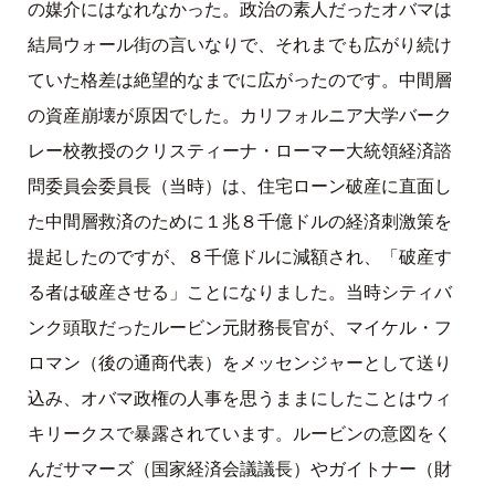
の媒介にはなれなかった。政治の素人だったオバマは
結局ウォール街の言いなりで、それまでも広がり続け
ていた格差は絶望的なまでに広がったのです。中間層
の資産崩壊が原因でした。カリフォルニア大学バーク
レー校教授のクリスティーナ・ローマー大統領経済諮
問委員会委員長（当時）は、住宅ローン破産に直面し
た中間層救済のために１兆８千億ドルの経済刺激策を
提起したのですが、８千億ドルに減額され、「破産す
る者は破産させる」ことになりました。当時シティバ
ンク頭取だったルービン元財務長官が、マイケル・フ
ロマン（後の通商代表）をメッセンジャーとして送り
込み、オバマ政権の人事を思うままにしたことはウィ
キリークスで暴露されています。ルービンの意図をく
んだサマーズ（国家経済会議議長）やガイトナー（財