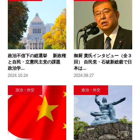
政治不信下の総選挙 新政権
御厨 貴氏インタビュー（全３
と自民・立憲民主党の課題
回） 自民党・石破新総裁で日
政治学...
本は...
2024.10.24
2024.09.27
政治・外交
政治・外交