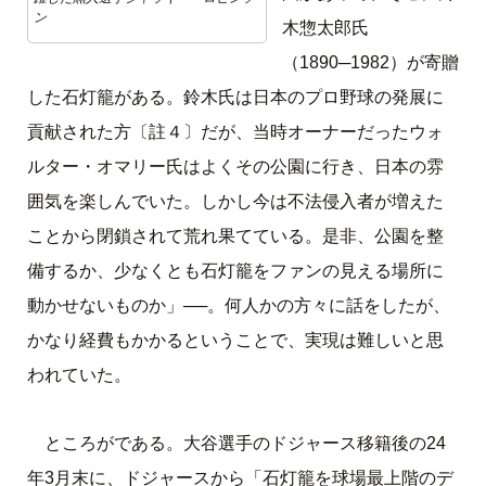
ン
木惣太郎氏
（1890─1982）が寄贈
した石灯籠がある。鈴木氏は日本のプロ野球の発展に
貢献された方〔註４〕だが、当時オーナーだったウォ
ルター・オマリー氏はよくその公園に行き、日本の雰
囲気を楽しんでいた。しかし今は不法侵入者が増えた
ことから閉鎖されて荒れ果てている。是非、公園を整
備するか、少なくとも石灯籠をファンの見える場所に
動かせないものか」──。何人かの方々に話をしたが、
かなり経費もかかるということで、実現は難しいと思
われていた。
ところがである。大谷選手のドジャース移籍後の24
年3月末に、ドジャースから「石灯籠を球場最上階のデ