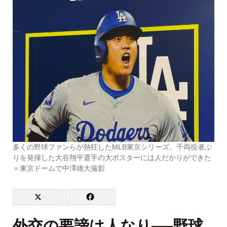
多くの野球ファンらが熱狂したMLB東京シリーズ。千両役者ぶ
りを発揮した大谷翔平選手の大ポスターには人だかりができた
＝東京ドームで中澤雄大撮影
外交の要諦は人なり──野球