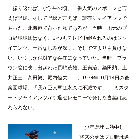
振り返れば、小学生の頃、一番人気のスポーツと言
えば野球。そして野球と言えば、読売ジャイアンツで
あった。北海道で育った私であるが、当時、地元のプ
ロ野球球団はなく、いつもテレビ中継されるのはジャ
イアンツ。一番なじみが深く、そして何よりも負けな
い。いつしか絶対的な存在になっていた。当時、ブラ
ウン管に映し出された長嶋茂雄、王貞治、柴田勲、土
井正三、高田繁、堀内恒夫……。1974年10月14日の後
楽園球場。「我が巨人軍は永久に不滅です」──ミスタ
ー・ジャイアンツが引退セレモニーで発した言葉は忘
れられない。
少年野球に熱中し、
将来の夢はプロ野球選