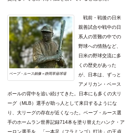
戦前・戦後の日米
親善試合や戦中の日
系人の苦難の中での
野球への情熱など、
日米の野球交流に多
くの歴史があった
ベーブ・ルース銅像＝静岡草薙球場
が、日本は、ずっと
アメリカン・ベース
ボールの背中を追い続けてきた。日本にも多くの大リ
ーグ（MLB）選手が助っ人として来日するようにな
り、大リーグの存在が近くなった。ベーブ・ルース選
手のホームラン世界記録714本を塗り替えたハンク・ア
ーロン選手を、「一本足（フラミンゴ）打法」の王貞