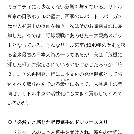
ミュニティにも少なくない影響を与えている。リトル
東京の日系ホテルの壁に、画家のロバート・バーガス
氏が大谷選手の壁画を描き、私はそのお披露目式に参
加した。今では、野球観戦にあわせた一大観光スポッ
トとなっている。そんなリトル東京は140年の歴史を誇
る全米最古の日本人街の一つであるが、実は「危機に
ひん
瀕
した町」に指定されているのをご存じだろうか〔註
３〕。その再開発、特に日本文化の発信拠点として強
さなか
最中
化すべく取り組んでいる
にあって、大谷選手の壁
画は、リトル東京の活性化にも大きく貢献してくれて
いるのだ。
◇「必然」と感じた野茂選手のドジャース入り
ドジャースの日本人選手を受け入れ、彼らの活躍に