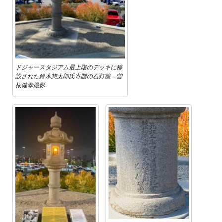
ドジャースタジアム最上階のデッキに移
設された鈴木惣太郎氏寄贈の石灯籠＝曽
根健孝撮影