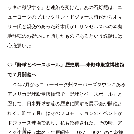
ッキに移設する」と連絡を受けた。あの石灯籠は、ニ
ューヨークのブルックリン・ドジャース時代からオマ
リー氏と親交のあった鈴木氏がロサンゼルスへの本拠
地移転のお祝いに寄贈したものであるという逸話には
心底驚いた。
◇「野球とベースボール」歴史展──米野球殿堂博物館
で７月開催へ
25年7月からニューヨーク州クーパーズタウンにある
アメリカ野球殿堂博物館で「野球とベースボール」と
題して、日米野球交流の歴史に関する展示会が開催さ
れる。昨年７月にはそのプロモーションのイベントが
ドジャース球場であり、私も招待された。その時、ア
いくはら
生原
イク
氏（本名・生原昭宏、1937─1992）のご家族