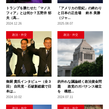
トランプを勝たせた「マノス
「アメリカの世紀」の終わり
フィア」とは何か？五野井 郁
と日本の正念場 鈴木 美勝
夫（高...
（ジャ...
2024.12.26
2025.08.07
政治・外交
政治・外交
御厨 貴氏インタビュー（全３
的外れな議論続く政治資金問
回） 自民党・石破新総裁で日
題 政党のガバナンス確立
本は...
を 構想...
2024.10.02
2024.07.11
政治・外交
政治・外交