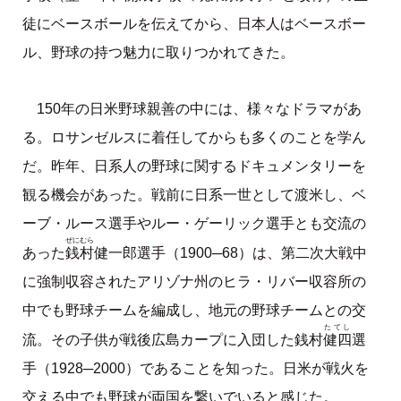
徒にベースボールを伝えてから、日本人はベースボー
ル、野球の持つ魅力に取りつかれてきた。
150年の日米野球親善の中には、様々なドラマがあ
る。ロサンゼルスに着任してからも多くのことを学ん
だ。昨年、日系人の野球に関するドキュメンタリーを
観る機会があった。戦前に日系一世として渡米し、ベ
ーブ・ルース選手やルー・ゲーリック選手とも交流の
ぜにむら
銭村
あった
健一郎選手（1900─68）は、第二次大戦中
に強制収容されたアリゾナ州のヒラ・リバー収容所の
中でも野球チームを編成し、地元の野球チームとの交
たてし
健四
流。その子供が戦後広島カープに入団した銭村
選
手（1928─2000）であることを知った。日米が戦火を
交える中でも野球が両国を繋いでいると感じた。