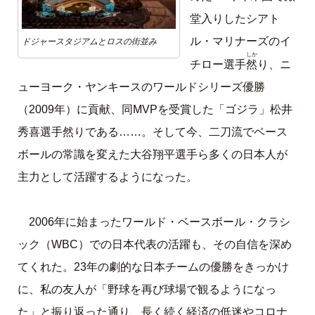
堂入りしたシアト
ル・マリナーズのイ
ドジャースタジアムとロスの街並み
しか
然
チロー選手
り、ニ
ューヨーク・ヤンキースのワールドシリーズ優勝
（2009年）に貢献、同MVPを受賞した「ゴジラ」松井
秀喜選手然りである……。そして今、二刀流でベース
ボールの常識を変えた大谷翔平選手ら多くの日本人が
主力として活躍するようになった。
2006年に始まったワールド・ベースボール・クラシ
ック（WBC）での日本代表の活躍も、その自信を深め
てくれた。23年の劇的な日本チームの優勝をきっかけ
に、私の友人が「野球を再び球場で観るようになっ
た」と振り返った通り、長く続く経済の低迷やコロナ