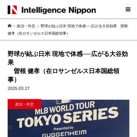
政治・外交
野球が結ぶ日米 現地で体感──広がる大谷効果 曽根
健孝（在ロサンゼルス日本国総領事）
野球が結ぶ日米 現地で体感──広がる大谷効
果
曽根 健孝（在ロサンゼルス日本国総領
事）
2025.03.27
政治・外交