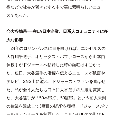
禍などで社会が鬱々とする中で実に素晴らしいニュー
スであった。
◇大谷効果──在LA日本企業、日系人コミュニティに多
大な影響
24年のロサンゼルスに目を向ければ、エンゼルスの
大谷翔平選手、オリックス・バファローズから山本由
伸投手がドジャースへ移籍した時の熱狂はすごかっ
た。連日、大谷選手の活躍を伝えるニュースが紙面や
あふ
溢
テレビ、SNS上に
れ、ドジャース・ファンを喜ばせ
た。私が会う人たちも口々に大谷選手の活躍を賞賛し
た。大谷選手が「50本塁打、50盗塁」という前人未到
の偉業を達成して3度目のMVPを獲得、ドジャースがワ
ールド・シリーズを制覇した。ロサンゼルスの街はド