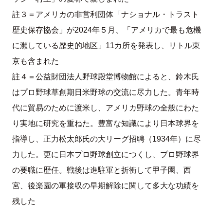
註３＝アメリカの非営利団体「ナショナル・トラスト
歴史保存協会」が2024年５月、「アメリカで最も危機
に瀕している歴史的地区」11カ所を発表し、リトル東
京も含まれた
註４＝公益財団法人野球殿堂博物館によると、鈴木氏
はプロ野球草創期日米野球の交流に尽力した。青年時
代に貿易のために渡米し、アメリカ野球の全般にわた
り実地に研究を重ねた。豊富な知識により日本球界を
指導し、正力松太郎氏の大リーグ招聘（1934年）に尽
力した。更に日本プロ野球創立につくし、プロ野球界
の要職に歴任。戦後は進駐軍と折衝して甲子園、西
宮、後楽園の軍接収の早期解除に関して多大な功績を
残した