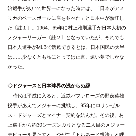
治選手が抜いて世界一になった時には、「日本がアメ
リカのベースボールに肩を並べた」と日本中が熱狂し
た〔註１〕。1964、65年に村上雅則選手が日本人初の
メジャーリーガー〔註２〕となっていたが、それでも
日本人選手がMLBで活躍できるとは、日本国民の大半
は……少なくとも私にとっては正直、遠い夢でしかな
かった。
◇ドジャースと日本球界の浅からぬ縁
時代は平成に入ると、近鉄バファローズの野茂英雄
投手があえてメジャーに挑戦し、95年にロサンゼル
ス・ドジャーズとマイナー契約を結んだ。その後、村
上選手から約30シーズンぶりとなる二人目のメジャー
デビューを果たすと、やがて「トルネード投法」と呼