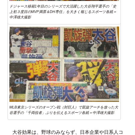
ドジャース移籍1年目のシリーズで大活躍した大谷翔平選手の「史
上初３度目のMVP満票＆DH専任」を大きく報じるスポーツ各紙＝
中澤雄大撮影
MLB東京シリーズのオープン戦（対巨人）で凱旋アーチを放った大
谷選手の「千両役者」ぶりを伝えるスポーツ各紙＝中澤雄大撮影
大谷効果は、野球のみならず、日本企業や日系人コ