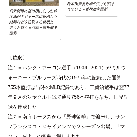
鈴木氏夫妻寄贈の文字が刻ま
れている＝曽根健孝撮影
日米野球の架け橋になった鈴
木氏がドジャースに寄贈した
経緯などを説明する銘板と
赤々と輝く石灯籠＝曽根健孝
撮影
〔註釈〕
註１＝ハンク・アーロン選手（1934─2021）がミルウ
ォーキー・ブルワーズ時代の1976年に記録した通算
755本塁打は当時のMLB記録であり、王貞治選手は翌77
年９月の対ヤクルト戦で通算756本塁打を放ち、世界記
録を達成した
註２＝南海ホークスから「野球留学」で渡米し、サン
フランシスコ・ジャイアンツで２シーズン出場。「マ
ッシー村上」の愛称で親しまれた