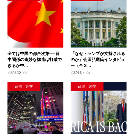
全ては中国の都合次第──日
「なぜトランプが支持される
中関係の奇妙な構造は打破で
のか」会田弘継氏インタビュ
きるか中...
ー（全３...
2024.12.26
2024.07.25
政治・外交
政治・外交