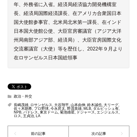
年、外務省に入省。経済局経済協力開発機構室
長、経済局国際経済課長、在アメリカ合衆国日本
国大使館参事官、北米局北米第一課長、在インド
日本国大使館公使、大臣官房審議官（アジア大洋
州局南部アジア部、経済局）、大臣官房国際文化
交流審議官（大使）等を歴任し、2022年９月より
在ロサンゼルス日本国総領事
政治・外交
長嶋茂雄
,
ロサンゼルス
,
大谷翔平
,
山本由伸
,
鈴木誠也
,
大リーグ
,
佐々木朗希
,
プロ野球
,
今永昇太
,
野茂英雄
,
MLB
,
ダルビッシュ有
,
NPB
,
パドレス
,
東京ドーム
,
菊池雄星
,
ドジャース
,
エンジェルス
,
ロス
,
王貞治
,
LA