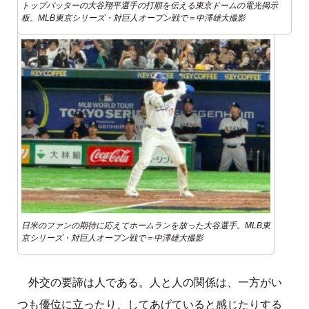
トップバッターの大谷翔平選手の打順を伝える東京ドームの電光掲示
板。MLB東京シリーズ・対巨人オープン戦で＝中澤雄大撮影
日米のファンの期待に応えてホームランを放った大谷選手。MLB東
京シリーズ・対巨人オープン戦で＝中澤雄大撮影
外交の要諦は人である。人と人の関係は、一方がい
つも優位に立ったり、してあげていると感じたりする