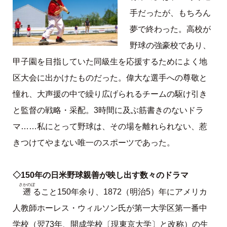
手だったが、もちろん
夢で終わった。高校が
野球の強豪校であり、
甲子園を目指していた同級生を応援するためによく地
区大会に出かけたものだった。偉大な選手への尊敬と
憧れ、大声援の中で繰り広げられるチームの駆け引き
と監督の戦略・采配。3時間に及ぶ筋書きのないドラ
マ……私にとって野球は、その場を離れられない、惹
きつけてやまない唯一のスポーツであった。
◇150年の日米野球親善が映し出す数々のドラマ
さかのぼ
遡
ること150年余り、1872（明治5）年にアメリカ
人教師ホーレス・ウィルソン氏が第一大学区第一番中
学校（翌73年、開成学校〔現東京大学〕と改称）の生