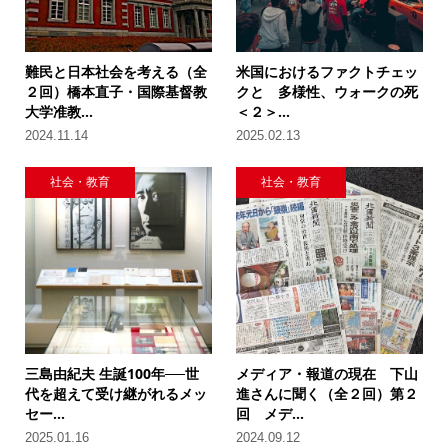
難民と日本社会を考える（全
米国におけるファクトチェッ
２回）橋本直子・国際基督教
クと 多様性、ウォークの死
大学准教...
＜２＞...
2024.11.14
2025.02.13
社会・教育
社会・教育
三島由紀夫 生誕100年──世
メディア・報道の現在 下山
代を超えて受け継がれるメッ
進さんに聞く（全２回）第２
セー...
回 メデ...
2025.01.16
2024.09.12