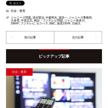
社会・教育
ジャニーズ問題
,
清水賢治
,
中森明夫
,
港浩一
,
ジャニーズ事務所
,
大多亮
,
中居正広
,
検証・フジテレビ問題
,
ジャニー喜多川
,
SMAP
,
フジテレビ
,
セクハラ
,
BBC
,
放送100年
,
日枝久
ピックアップ記事
社会・教育