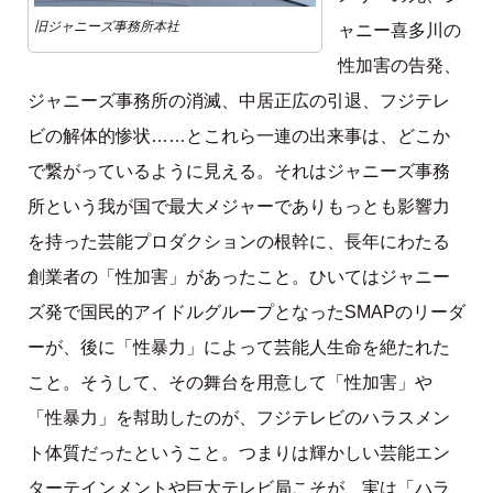
旧ジャニーズ事務所本社
ャニー喜多川の
性加害の告発、
ジャニーズ事務所の消滅、中居正広の引退、フジテレ
ビの解体的惨状……とこれら一連の出来事は、どこか
で繋がっているように見える。それはジャニーズ事務
所という我が国で最大メジャーでありもっとも影響力
を持った芸能プロダクションの根幹に、長年にわたる
創業者の「性加害」があったこと。ひいてはジャニー
ズ発で国民的アイドルグループとなったSMAPのリーダ
ーが、後に「性暴力」によって芸能人生命を絶たれた
こと。そうして、その舞台を用意して「性加害」や
「性暴力」を幇助したのが、フジテレビのハラスメン
ト体質だったということ。つまりは輝かしい芸能エン
ターテインメントや巨大テレビ局こそが、実は「ハラ