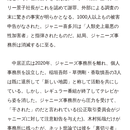
リー景子社長がこれを認めて謝罪、外部による調査の
末に驚きの事実が明らかとなる。1000人以上もの被害
申告がなされた。ジャニー喜多川は「人類史上最悪の
性加害者」と指弾されたものだ。結局、ジャニーズ事
務所は消滅するに至る。
中居正広は2020年、ジャニーズ事務所を離れ、個人
事務所を設立した。稲垣吾郎・草彅剛・香取慎吾の3人
は既に退所して「新しい地図」と称して活動を共にし
ている。しかし、レギュラー番組が終了してテレビか
ら姿を消した。ジャニーズ事務所から圧力を受けて、
「干された」のだと言われている(公正取引委員会がジ
ャニーズに対して注意勧告を与えた)。木村拓哉だけが
事務所に残ったが、ネット世論では彼を「裏切り者」