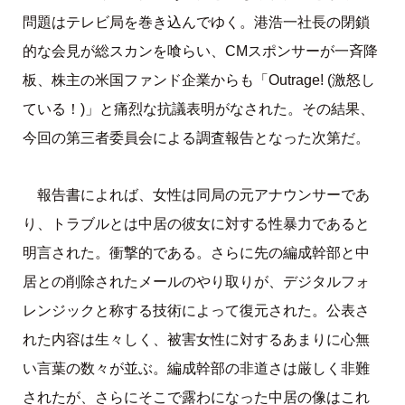
問題はテレビ局を巻き込んでゆく。港浩一社長の閉鎖
的な会見が総スカンを喰らい、CMスポンサーが一斉降
板、株主の米国ファンド企業からも「Outrage! (激怒し
ている！)」と痛烈な抗議表明がなされた。その結果、
今回の第三者委員会による調査報告となった次第だ。
報告書によれば、女性は同局の元アナウンサーであ
り、トラブルとは中居の彼女に対する性暴力であると
明言された。衝撃的である。さらに先の編成幹部と中
居との削除されたメールのやり取りが、デジタルフォ
レンジックと称する技術によって復元された。公表さ
れた内容は生々しく、被害女性に対するあまりに心無
い言葉の数々が並ぶ。編成幹部の非道さは厳しく非難
されたが、さらにそこで露わになった中居の像はこれ