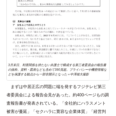
3月末日、利害関係を持たない弁護士で構成する第三者委員会の報告書
の抜粋。資料・図表なども含めて390頁超。プライバシーや機密情報な
どを保護する観点から一部非開示となった＝中澤雄大撮影
まずは中居正広の問題に端を発するフジテレビ第三
者委員会による報告会見があった。約400ページもの調
査報告書が発表されている。「全社的にハラスメント
被害が蔓延」「セクハラに寛容な企業体質」「経営判