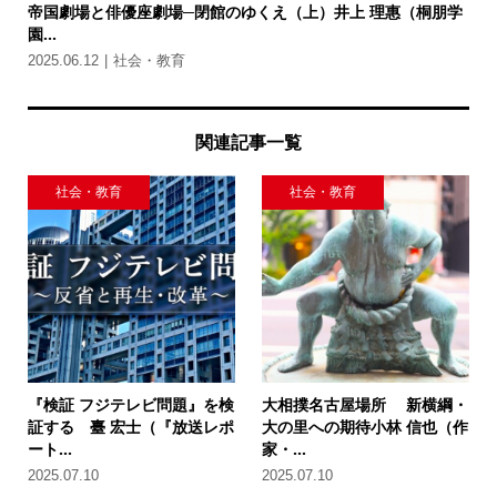
帝国劇場と俳優座劇場─閉館のゆくえ（上）井上 理惠（桐朋学
園...
2025.06.12
社会・教育
関連記事一覧
社会・教育
社会・教育
『検証 フジテレビ問題』を検
大相撲名古屋場所 新横綱・
証する 臺 宏士（『放送レポ
大の里への期待小林 信也（作
ート...
家・...
2025.07.10
2025.07.10