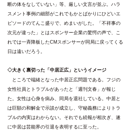
断の体をなしていない」等、厳しい文言が並ぶ。ハラ
スメント事例の細部がこれでもかとばかりにひどいエ
ピソードのてんこ盛りで、めまいがした。「不祥事の
次元が違った」とはスポンサー企業の驚愕の声で、こ
れでは一斉降板したCMスポンサーが同局に戻ってくる
日は遠いだろう。
◇大きく裏切った「中居正広」というイメージ
ところで端緒となった中居正広問題である。フジの
女性社員とトラブルがあったと「週刊文春」が報じ
た。女性は心身を病み、同局を退社している。中居と
は巨額の和解金で示談が成立し、守秘義務によりトラ
ブルの内実はわからない。それでも続報が相次ぎ、遂
に中居は芸能界の引退を表明するに至った。