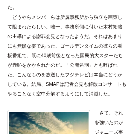
た。
どうやらメンバーらは所属事務所から独立を画策し
て阻まれたらしい。唯一、事務所側に付いた木村拓哉
の主導による謝罪会見となったようだ。それはあまり
にも無惨な姿であった。ゴールデンタイムの彼らの看
板番組で、既に40歳前後となった国民的大スターたち
が赤恥をかかされたのだ。「公開処刑」とも呼ばれ
た。こんなものを放送したフジテレビは本当にどうか
している。結局、SMAPは記者会見も解散コンサートも
やることなく空中分解するようにして消滅した。
さて、それ
を強いたのが
ジャニーズ事