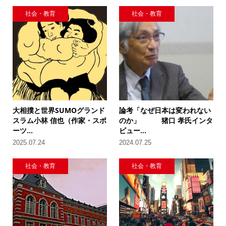
社会・教育
社会・教育
大相撲と世界SUMOグランド
論考「なぜ日本は変われない
スラム小林 信也（作家・スポ
のか」 猪口 孝氏インタ
ーツ...
ビュー...
2025.07.24
2024.07.25
社会・教育
社会・教育