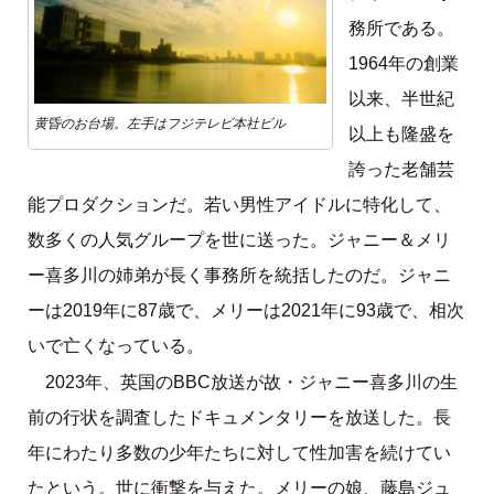
務所である。
1964年の創業
以来、半世紀
黄昏のお台場。左手はフジテレビ本社ビル
以上も隆盛を
誇った老舗芸
能プロダクションだ。若い男性アイドルに特化して、
数多くの人気グループを世に送った。ジャニー＆メリ
ー喜多川の姉弟が長く事務所を統括したのだ。ジャニ
ーは2019年に87歳で、メリーは2021年に93歳で、相次
いで亡くなっている。
2023年、英国のBBC放送が故・ジャニー喜多川の生
前の行状を調査したドキュメンタリーを放送した。長
年にわたり多数の少年たちに対して性加害を続けてい
たという。世に衝撃を与えた。メリーの娘、藤島ジュ