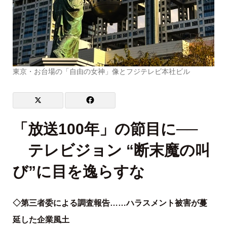
東京・お台場の「自由の女神」像とフジテレビ本社ビル
「放送100年」の節目に──
テレビジョン “
断末魔の叫
び”
に目を逸らすな
◇第三者委による調査報告……ハラスメント被害が蔓
延した企業風土