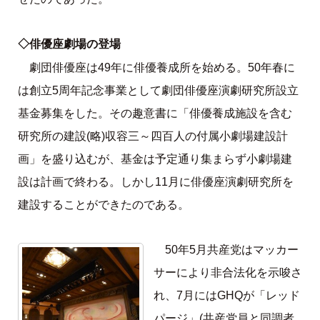
◇俳優座劇場の登場
劇団俳優座は49年に俳優養成所を始める。50年春に
は創立5周年記念事業として劇団俳優座演劇研究所設立
基金募集をした。その趣意書に「俳優養成施設を含む
研究所の建設(略)収容三～四百人の付属小劇場建設計
画」を盛り込むが、基金は予定通り集まらず小劇場建
設は計画で終わる。しかし11月に俳優座演劇研究所を
建設することができたのである。
50年5月共産党はマッカー
サーにより非合法化を示唆さ
れ、7月にはGHQが「レッド
パージ」(共産党員と同調者