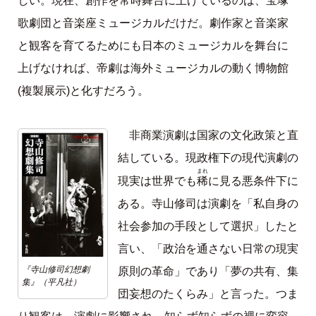
しい。現在、創作を常時舞台に上げているのは、宝塚
歌劇団と音楽座ミュージカルだけだ。劇作家と音楽家
と観客を育てるためにも日本のミュージカルを舞台に
上げなければ、帝劇は海外ミュージカルの動く博物館
(複製展示)と化すだろう。
非商業演劇は国家の文化政策と直
結している。現政権下の現代演劇の
まれ
稀
現実は世界でも
に見る悪条件下に
ある。寺山修司は演劇を「私自身の
社会参加の手段として選択」したと
言い、「政治を通さない日常の現実
『寺山修司幻想劇
原則の革命」であり「夢の共有、集
集』（平凡社）
団妄想のたくらみ」と言った。つま