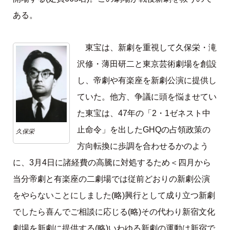
ある。
東宝は、新劇を重視して久保栄・滝
沢修・薄田研二と東京芸術劇場を創設
し、帝劇や有楽座を新劇公演に提供し
ていた。他方、争議に頭を悩ませてい
た東宝は、47年の「2・1ゼネスト中
止命令」を出したGHQの占領政策の
久保栄
方向転換に歩調を合わせるかのよう
に、3月4日に諸経費の高騰に対処するため＜四月から
当分帝劇と有楽座の二劇場では従前どおりの新劇公演
をやらないことにしました(略)興行として成り立つ新劇
でしたら喜んでご相談に応じる(略)その代わり新宿文化
劇場を新劇に提供する(略)いわゆる新劇の運動は新宿で