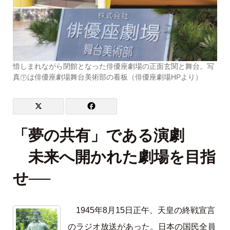
惜しまれながら閉館となった俳優座劇場の正面玄関と舞台。写
真㊦は俳優座劇場舞台美術部の看板（俳優座劇場HPより）
「夢の共有」である演劇
未来へ開かれた劇場を目指
せ──
1945年8月15日正午、天皇の終戦宣言
のラジオ放送があった。日本の国民全員