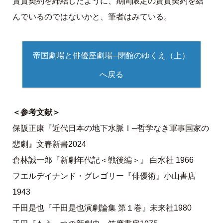
賃貸契約を締結したように、期間限定の賃貸契約を結
んでいるのではないかと、筆者はみている。
帝国劇場と俳優座劇場─閉館のゆくえ（上）
へ戻る
＜参考文献＞
保阪正康『近代日本の地下水脈Ⅰ─哲学なき軍事国家の
悲劇』文春新書2024
倉林誠一郎『新劇年代記＜戦後編＞』 白水社 1966
フエルデイナンド・グレゴリー『俳優術』小山書店
1943
千田是也『千田是也演劇論集 第１巻』未来社1980