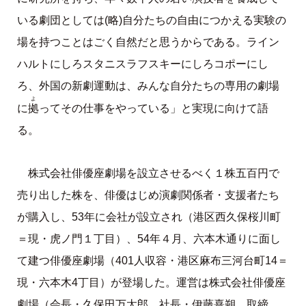
いる劇団としては(略)自分たちの自由につかえる実験の
場を持つことはごく自然だと思うからである。ライン
ハルトにしろスタニスラフスキーにしろコポーにし
ろ、外国の新劇運動は、みんな自分たちの専用の劇場
よ
拠
に
ってその仕事をやっている」と実現に向けて語
る。
株式会社俳優座劇場を設立させるべく１株五百円で
売り出した株を、俳優はじめ演劇関係者・支援者たち
が購入し、53年に会社が設立され（港区西久保桜川町
＝現・虎ノ門１丁目）、54年４月、六本木通りに面し
て建つ俳優座劇場（401人収容・港区麻布三河台町14＝
現・六本木4丁目）が登場した。運営は株式会社俳優座
劇場（会長・久保田万太郎、社長・伊藤熹朔、取締