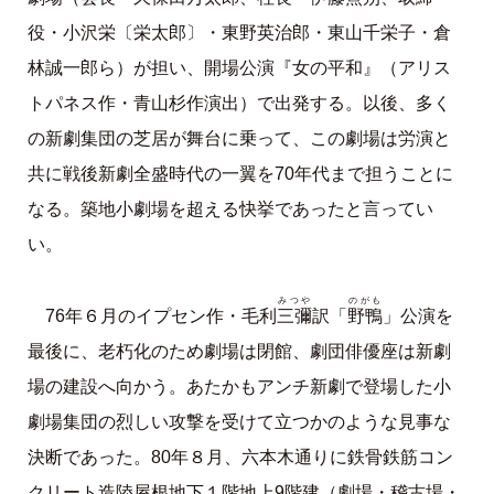
役・小沢栄〔栄太郎〕・東野英治郎・東山千栄子・倉
林誠一郎ら）が担い、開場公演『女の平和』（アリス
トパネス作・青山杉作演出）で出発する。以後、多く
の新劇集団の芝居が舞台に乗って、この劇場は労演と
共に戦後新劇全盛時代の一翼を70年代まで担うことに
なる。築地小劇場を超える快挙であったと言ってい
い。
みつや
のがも
三彌
野鴨
76年６月のイプセン作・毛利
訳「
」公演を
最後に、老朽化のため劇場は閉館、劇団俳優座は新劇
場の建設へ向かう。あたかもアンチ新劇で登場した小
劇場集団の烈しい攻撃を受けて立つかのような見事な
決断であった。80年８月、六本木通りに鉄骨鉄筋コン
クリート造陸屋根地下１階地上9階建（劇場・稽古場・