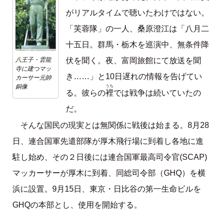
がリアルタイムで聴いたわけではない。
「芙蓉隊」の一人、桑原澄江は「八月二
十五日。群馬・栃木を巡演中、無条件降
八王子・雲龍
伏を聞く。夜、富岡旅館にて放送を聞
寺に建つマッ
き……」と10日遅れの情報を告げてい
カーサー元帥
銅像
うち
裡
る。彼らの
では戦争は続いていたの
だ。
そんな国民の現実とは無関係に戦後は始まる。8月28
日、連合国軍先遣部隊が厚木飛行場に到着し各地に進
駐し始め、その２日後には連合国軍最高司令官(SCAP)
マッカーサーが厚木に到着、同総司令部（GHQ）を横
浜に設置。9月15日、東京・日比谷の第一生命ビルを
GHQの本部とし、使用を開始する。