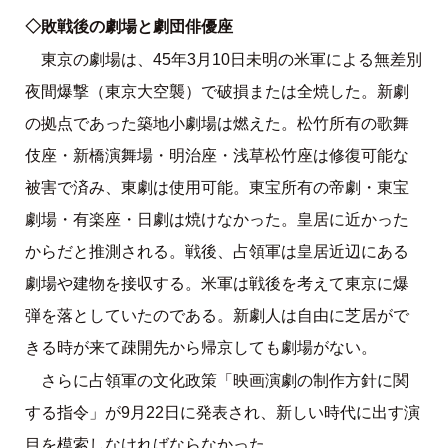
◇敗戦後の劇場と劇団俳優座
東京の劇場は、45年3月10日未明の米軍による無差別
夜間爆撃（東京大空襲）で破損または全焼した。新劇
の拠点であった築地小劇場は燃えた。松竹所有の歌舞
伎座・新橋演舞場・明治座・浅草松竹座は修復可能な
被害で済み、東劇は使用可能。東宝所有の帝劇・東宝
劇場・有楽座・日劇は焼けなかった。皇居に近かった
からだと推測される。戦後、占領軍は皇居近辺にある
劇場や建物を接収する。米軍は戦後を考えて東京に爆
弾を落としていたのである。新劇人は自由に芝居がで
きる時が来て疎開先から帰京しても劇場がない。
さらに占領軍の文化政策「映画演劇の制作方針に関
する指令」が9月22日に発表され、新しい時代に出す演
目を模索しなければならなかった。