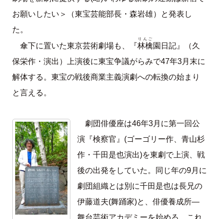
お願いしたい＞（東宝芸能部長・森岩雄）と発表し
た。
りんご
林檎
傘下に置いた東京芸術劇場も、『
園日記』（久
保栄作・演出）上演後に東宝争議がらみで47年3月末に
解体する。東宝の戦後商業主義演劇への転換の始まり
と言える。
劇団俳優座は46年3月に第一回公
演『検察官』(ゴーゴリー作、青山杉
作・千田是也演出)を東劇で上演、戦
後の出発をしていた。同じ年の9月に
劇団組織とは別に千田是也は長兄の
伊藤道夫(舞踊家)と、俳優養成所―
舞台芸術アカデミーを始める。これ