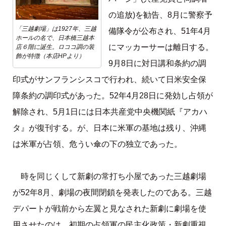
の追放)を勧告、8月に警察予
「三越劇場」は1927年、三越
備隊令が公布され、51年4月
ホールの名で、日本橋三越本
にマッカーサーは離日する。
店６階に誕生。ロココ調の装
飾が特徴（本店HPより）
9月8日に対日講和条約の調
印式がサンフランシスコで行われ、続いて日米安全保
障条約の調印式があった。52年4月28日に発効し占領が
解除され、5月1日には日本共産党中央機関紙『アカハ
タ』が復刊する。が、日本に米軍の基地は残り、沖縄
は米軍が占領、危うい傘の下の独立であった。
時を同じくして新劇の常打ち小屋であった三越劇場
が52年8月、劇場の夜間閉鎖を発表したのである。三越
デパートが戦前から左翼と見なされた新劇に劇場を使
用させたのは、初期の占領軍の民主化政策・新劇重視