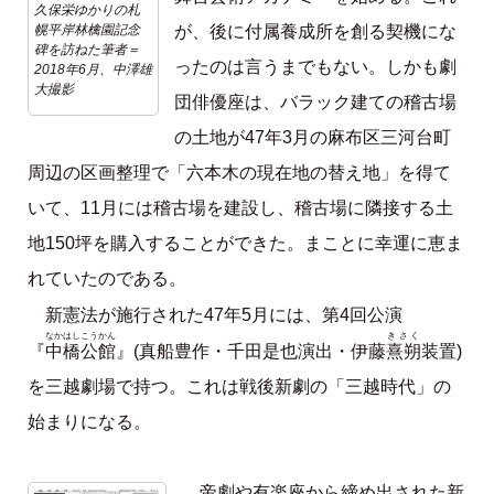
久保栄ゆかりの札
幌平岸林檎園記念
が、後に付属養成所を創る契機にな
碑を訪ねた筆者＝
ったのは言うまでもない。しかも劇
2018年6月、中澤雄
大撮影
団俳優座は、バラック建ての稽古場
の土地が47年3月の麻布区三河台町
周辺の区画整理で「六本木の現在地の替え地」を得て
いて、11月には稽古場を建設し、稽古場に隣接する土
地150坪を購入することができた。まことに幸運に恵ま
れていたのである。
新憲法が施行された47年5月には、第4回公演
なかはしこうかん
きさく
中橋公館
熹朔
『
』(真船豊作・千田是也演出・伊藤
装置)
を三越劇場で持つ。これは戦後新劇の「三越時代」の
始まりになる。
帝劇や有楽座から締め出された新