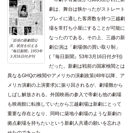
劇は、舞台は狭かったがストレート
プレイに適した客席数を持つ三越劇
場を常打ち小屋にすることが可能に
なったのである。その上、三越の新
「近頃の新劇団公
演」状況を伝える
劇公演は「劇場側の買い取り制」
『毎日新聞』1953年
(『毎日新聞』53年3月16日付夕刊)
３月16日付夕刊
だった。新劇は戦前の国家検閲とは
異なるGHQの検閲やアメリカの演劇政策(48年以降、ア
メリカ演劇の上演要求)に振り回されるが、劇場難から
しばし解放される。外国映画の参入で帝劇も他の劇場
も映画館に転換していたから三越劇場は新劇にとって
重要な存在となり、同時に築地小劇場のような新劇の
拠点劇場を持ちたいという新劇人共通の願いを忘れさ
せたのであった。