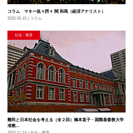
コラム マネー侃々諤々 関 和馬（経済アナリスト）
2025.05.15
コラム
社会・教育
難民と日本社会を考える（全２回）橋本直子・国際基督教大学
准教...
2024.11.14
社会・教育