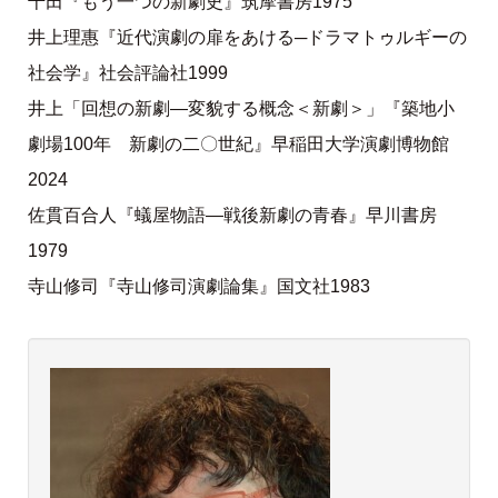
千田『もう一つの新劇史』筑摩書房1975
井上理惠『近代演劇の扉をあける─ドラマトゥルギーの
社会学』社会評論社1999
井上「回想の新劇―変貌する概念＜新劇＞」『築地小
劇場100年 新劇の二〇世紀』早稲田大学演劇博物館
2024
佐貫百合人『蟻屋物語―戦後新劇の青春』早川書房
1979
寺山修司『寺山修司演劇論集』国文社1983