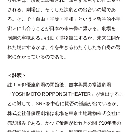
り観客は、演劇に影響され、知らず知らずの裡に変容
される。劇場は、そうした演劇との出合いの場であ
る。そこで「自由・平等・平和」という＜哲学的小宇
宙＞に出合うことが日本の未来像に繋がる。劇場を、
演劇の牢獄あるいは動く博物館にするか、未来に開か
れた場にするかは、今を生きるわたくしたち自身の選
択にかかっているのである。
＜註釈＞
註１＝俳優座劇場の閉館後、吉本興業の常設劇場
「YOSHIMOTO ROPPONGI THEATER」が進出するこ
とに対して、SNSを中心に賛否の議論が出ているが、
株式会社俳優座劇場は劇場を東京土地建物株式会社に
売却済みである。
かつて帝劇が松竹との間で10年間の