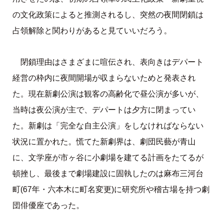
の文化政策によると推測されるし、突然の夜間閉鎖は
占領解除と関わりがあると見ていいだろう。
閉鎖理由はさまざまに喧伝され、表向きはデパート
経営の枠内に夜間開場が収まらないためと発表され
た。現在新劇公演は観客の高齢化で昼公演が多いが、
当時は夜公演が主で、デパートは夕方に閉まってい
た。新劇は「完全な自主公演」をしなければならない
状況に置かれた。慌てた新劇界は、劇団民藝が青山
に、文学座が市ヶ谷に小劇場を建てる計画をたてるが
頓挫し、最後まで劇場建設に固執したのは麻布三河台
町(67年・六本木に町名変更)に研究所や稽古場を持つ劇
団俳優座であった。