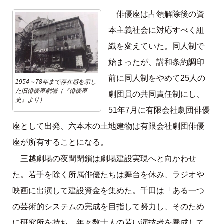
俳優座は占領解除後の資
本主義社会に対応すべく組
織を変えていた。同人制で
始まったが、講和条約調印
前に同人制をやめて25人の
1954～78年まで存在感を示し
た旧俳優座劇場（『俳優座
劇団員の共同責任制にし、
史』より）
51年7月に有限会社劇団俳優
座として出発、六本木の土地建物は有限会社劇団俳優
座が所有することになる。
三越劇場の夜間閉鎖は劇場建設実現へと向かわせ
た。若手を除く所属俳優たちは舞台を休み、ラジオや
映画に出演して建設資金を集めた。千田は「ある一つ
の芸術的システムの完成を目指して努力し、そのため
に研究所を持ち、年々数十人の若い演技者を養成して