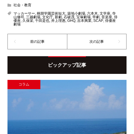
社会・教育
マッカーサー
,
桐朋学園芸術短大
,
築地小劇場
,
六本木
,
文学座
,
寺
山修司
,
三越劇場
,
文化庁
,
新劇
,
石破茂
,
宝塚劇場
,
帝劇
,
音楽座
,
俳
優座
,
久保栄
,
千田是也
,
井上理惠
,
GHQ
,
吉本興業
,
SCAP
,
俳優座
劇場
ピックアップ記事
コラム