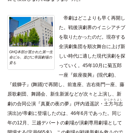
帝劇はどこよりも早く再開し
た。戦後演劇界のイニシアチブ
を取りたかったのだ。現存する
全演劇集団を順次舞台に上げ新
GHQ本部が置かれた第一生
しい時代に適した現代演劇を探
命ビル、並びに帝国劇場の
姿も
っていく。45年10月に菊五郎
一座『銀座復興』(現代劇)、
『鏡獅子』(舞踊)で再開し、前進座、吉右衛門一座、藤
原歌劇団、舞踊会、新生新派などが次々と上演し、新
ひじかたよし
土方与志
劇の合同公演『真夏の夜の夢』(坪内逍遥訳・
演出)が帝劇に登場したのは、46年6月であった。同じ
年の12月、三越デパートの劇場が演劇専用劇場として
開場する(定員665名)。この劇場が戦後新劇を救うので