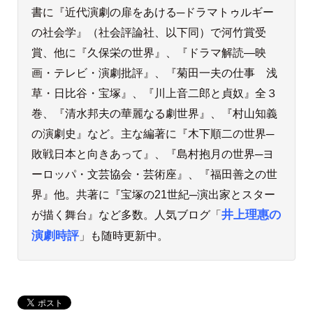
書に『近代演劇の扉をあける─ドラマトゥルギー
の社会学』（社会評論社、以下同）で河竹賞受
賞、他に『久保栄の世界』、『ドラマ解読―映
画・テレビ・演劇批評』、『菊田一夫の仕事 浅
草・日比谷・宝塚』、『川上音二郎と貞奴』全３
巻、『清水邦夫の華麗なる劇世界』、『村山知義
の演劇史』など。主な編著に『木下順二の世界─
敗戦日本と向きあって』、『島村抱月の世界─ヨ
ーロッパ・文芸協会・芸術座』、『福田善之の世
界』他。共著に『宝塚の21世紀─演出家とスター
が描く舞台』など多数。人気ブログ「
井上理惠の
演劇時評
」も随時更新中。