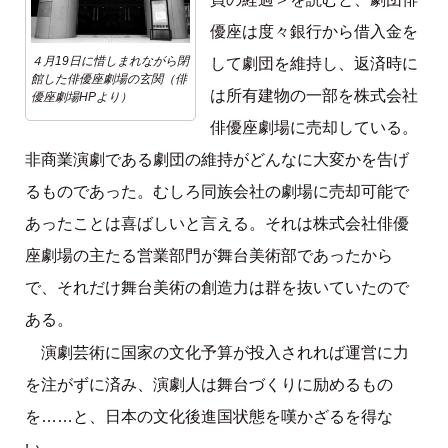
優座は度々銀行から借入金を
４月19日に惜しまれながら閉
して劇団を維持し、返済時に
館した俳優座劇場の玄関（俳
は所有建物の一部を株式会社
優座劇場HPより）
俳優座劇場に売却している。
非商業演劇である劇団の維持がどんなに大変かを告げ
るものであった。むしろ同族会社の劇場に売却可能で
あったことは喜ばしいと言える。それは株式会社俳優
座劇場の主たる営業部門が舞台美術部であったから
で、それだけ舞台美術の創造力は群を抜いていたので
ある。
演劇芸術に国家の文化予算が投入されれば運営に力
を注がずに済み、演劇人は舞台づくりに励めるもの
を……と、日本の文化後進国状態を嘆かざるを得な