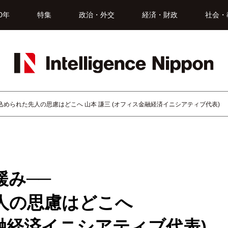
0年
特集
政治・外交
経済・財政
社会・
められた先人の思慮はどこへ 山本 謙三 (オフィス金融経済イニシアティブ代表)
緩み──
人の思慮はどこへ
フィス金融経済イニシアティブ代表)