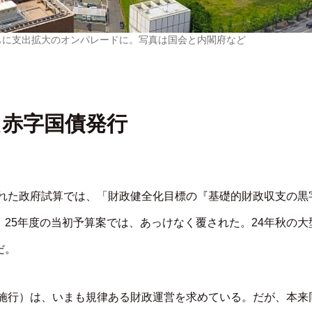
もに支出拡大のオンパレードに。写真は国会と内閣府など
た赤字国債発行
された政府試算では、「財政健全化目標の『基礎的財政収支の黒
25年度の当初予算案では、あっけなく覆された。24年秋の大
だ。
年施行）は、いまも規律ある財政運営を求めている。だが、本来