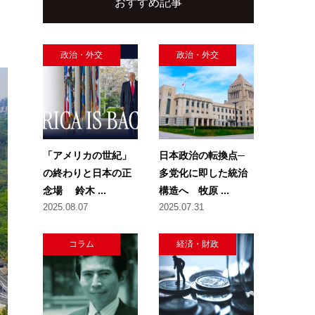
おすすめ記事
政治・外交
政治・外交
「アメリカの世紀」
日本政治の転換点─
の終わりと日本の正
多党化に即した統治
念場 鈴木 ...
構造へ 牧原 ...
2025.08.07
2025.07.31
コラム
経済・財政