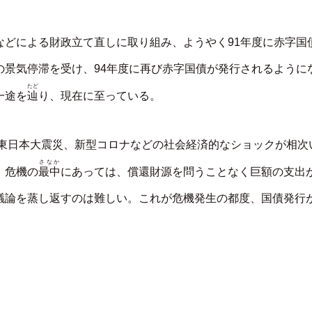
などによる財政立て直しに取り組み、ようやく91年度に赤字国
の景気停滞を受け、94年度に再び赤字国債が発行されるように
たど
辿
一途を
り、現在に至っている。
や東日本大震災、新型コロナなどの社会経済的なショックが相次
さなか
最中
、危機の
にあっては、償還財源を問うことなく巨額の支出
議論を蒸し返すのは難しい。これが危機発生の都度、国債発行