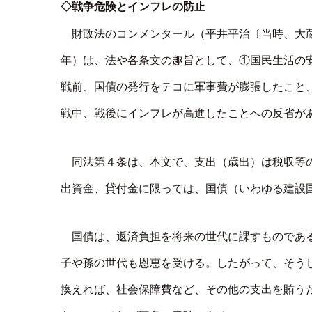
◇戦争危険とインフレの防止
財政法のコンメンタール（平井平治〔当時、大蔵
年）は、法や各条文の趣旨として、①国民生活の
戦前、国債の発行をテコに軍事費が膨張したこと
戦中、戦後にインフレが高進したことへの反省が
同法第４条は、本文で、支出（歳出）は税収等
出資金、貸付金に限っては、国債（いわゆる建設
国債は、返済負担を将来の世代に課すものであ
子や孫の世代も恩恵を受ける。したがって、そう
換えれば、社会保障費など、その他の支出を賄う