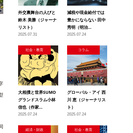
外交裏舞台の人びと
減税や現金給付では
鈴木 美勝（ジャーナ
豊かにならない 田中
リスト）
秀明（明治...
2025.07.31
2025.07.24
社会・教育
コラム
字
大相撲と世界SUMO
グローバル・アイ 西
型
グランドスラム小林
川 恵（ジャーナリス
信也（作家...
ト）
2025.07.24
2025.07.24
同
経済・財政
社会・教育