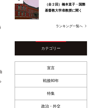
（全２回）橋本直子・国際
基督教大学准教授に聞く
ランキング一覧へ
う
カテゴリー
宣言
油
戦後80年
ら
特集
政治・外交