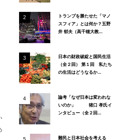
トランプを勝たせた「マノ
2
スフィア」とは何か？五野
、
井 郁夫（高千穂大教...
、
日本の財政破綻と国民生活
3
（全２回） 第１回 私たち
の生活はどうなるか...
、
論考「なぜ日本は変われな
4
いのか」 猪口 孝氏イ
、
ンタビュー（全２回...
い
め
難民と日本社会を考える
5