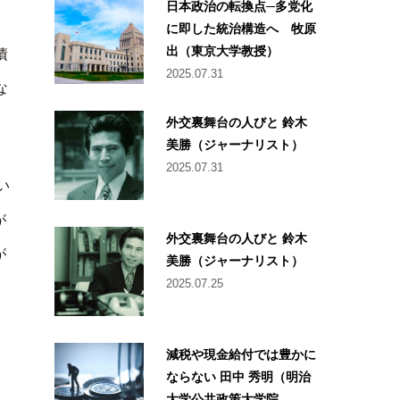
日本政治の転換点─多党化
に即した統治構造へ 牧原
出（東京大学教授）
債
2025.07.31
な
外交裏舞台の人びと 鈴木
美勝（ジャーナリスト）
2025.07.31
い
が
外交裏舞台の人びと 鈴木
が
美勝（ジャーナリスト）
2025.07.25
減税や現金給付では豊かに
ならない 田中 秀明（明治
大学公共政策大学院...