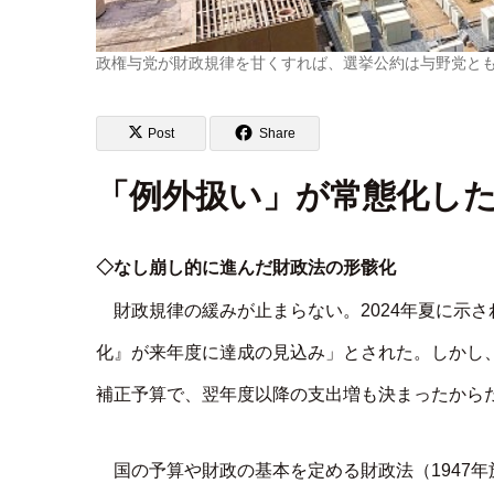
政権与党が財政規律を甘くすれば、選挙公約は与野党と
Post
Share
「例外扱い」が常態化し
◇なし崩し的に進んだ財政法の形骸化
財政規律の緩みが止まらない。2024年夏に示
化』が来年度に達成の見込み」とされた。しかし、
補正予算で、翌年度以降の支出増も決まったから
国の予算や財政の基本を定める財政法（1947