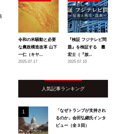
骸
令和の米騒動と必要
『検証 フジテレビ問
な農政構造改革 山下
題』を検証する 臺
一仁（キヤ...
宏士（『放...
2025.07.17
2025.07.10
人気記事ランキング
「なぜトランプが支持され
1
るのか」会田弘継氏インタ
ビュー（全３回）