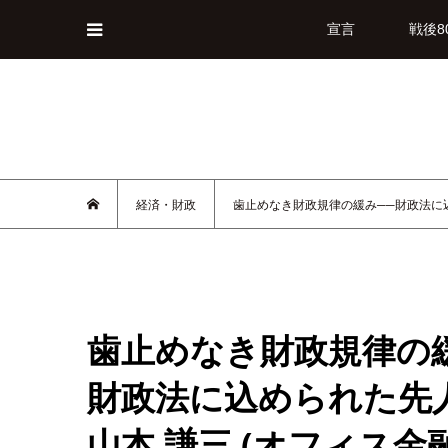
宣言
戦後8
経済・財政
歯止めなき財政規律の緩み──財政法に込
歯止めなき財政規律の
財政法に込められた先
山本 謙三 (オ