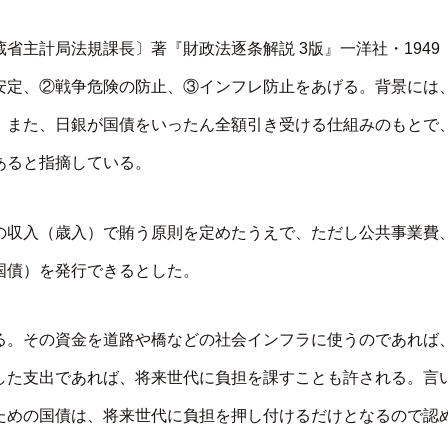
省主計局法規課長〕著『財政法逐条解説 3版』一洋社・1949
安定、②戦争危険の防止、③インフレ防止をあげる。背景には
、また、日銀が国債をいったん全額引き受ける仕組みのもとで
あると指摘している。
の収入（歳入）で賄う原則を定めたうえで、ただし公共事業費
国債）を発行できるとした。
る。その資金を道路や橋などの社会インフラに使うのであれば
した支出であれば、将来世代に負担を課すことも許される。言
ための国債は、将来世代に負担を押し付けるだけとなるので認