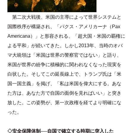
第二次大戦後、米国の主導によって世界システムと
国際秩序が構築され、「パクス・アメリカーナ（Pax
Americana）」と形容される、「超大国・米国の覇権に
よる平和」が続いてきた。しかし2013年、当時のオバ
マ大統領は「米国は世界の警察官ではない」と語り、
米国が世界の紛争に積極的に関われなくなった現実を
白状した。そしてこの延長線上で、トランプ氏は「米
国一国主義」を掲げ、「私は米国を偉大にする。あな
た方は、あなた方で自国の面倒を見ればいい」と突き
放した。この姿勢が、第一次政権を経てより明確にな
った。
◇安全保障体制──自国で確立する時期に突入した