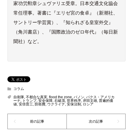
家功労勲章シュヴァリエ受章。日本交通文化協会
常任理事。著書に『エリゼ宮の食卓』（新潮社、
サントリー学芸賞）、『知られざる皇室外交』
（角川書店）、『国際政治のゼロ年代』（毎日新
聞社）など。
コラム
自衛隊
,
不都合な真実
,
flood the zone
,
バノン
,
パクス・アメリカ
ーナ
,
トランプ
,
安全保障
,
石破茂
,
世界秩序
,
岸田文雄
,
普遍的価
値
,
安倍晋三
,
防衛費
,
ウクライナ
,
安保法制
,
ロシア