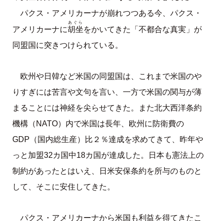
パクス・アメリカーナが崩れつつある今、パクス・
あぐら
胡坐
アメリカーナに
をかいてきた「不都合な真実」が
同盟国に突きつけられている。
欧州や日韓など米国の同盟国は、これまで米国のや
りすぎには苦言や文句を言い、一方で米国の関与が薄
まることには神経を尖らせてきた。また北大西洋条約
機構（NATO）内で米国は長年、欧州に防衛費の
GDP（国内総生産）比２％達成を求めてきて、昨年や
っと加盟32カ国中18カ国が達成した。日本も憲法上の
制約があったとはいえ、日米安保条約を所与のものと
して、そこに安住してきた。
パクス・アメリカーナから米国も利益を得てきたこ