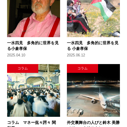
一水四見 多角的に世界を見
一水四見 多角的に世界を見
る小倉孝保
る 小倉孝保
2025.04.10
2025.06.12
コラム
コラム
コラム マネー侃々諤々 関
外交裏舞台の人びと鈴木 美勝