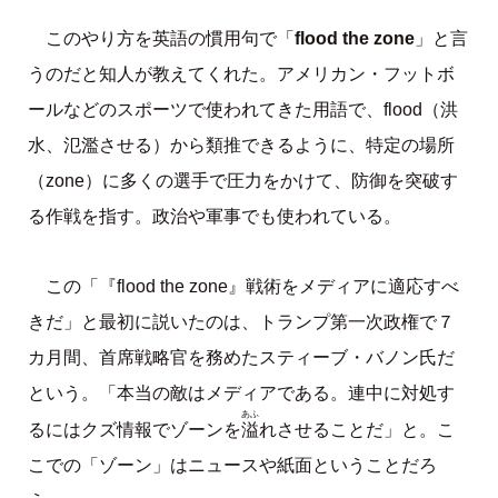
flood the zone
このやり方を英語の慣用句で「
」と言
うのだと知人が教えてくれた。アメリカン・フットボ
ールなどのスポーツで使われてきた用語で、flood（洪
水、氾濫させる）から類推できるように、特定の場所
（zone）に多くの選手で圧力をかけて、防御を突破す
る作戦を指す。政治や軍事でも使われている。
この「『flood the zone』戦術をメディアに適応すべ
きだ」と最初に説いたのは、トランプ第一次政権で７
カ月間、首席戦略官を務めたスティーブ・バノン氏だ
という。「本当の敵はメディアである。連中に対処す
あふ
溢
るにはクズ情報でゾーンを
れさせることだ」と。こ
こでの「ゾーン」はニュースや紙面ということだろ