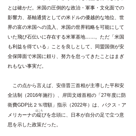
とは確かだ。米国の圧倒的な政治・軍事・文化面での
影響力、基軸通貨としての米ドルの優越的な地位、世
界の富の米国への流入、米国の世界戦略を可能にして
いた飛び石伝いに存在する米軍基地……。ただ「米国
も利益を得ている」ことを良しとして、同盟国側が安
全保障面で米国に頼り、努力を怠ってきたことはまぎ
れもない事実だ。
この点から言えば、安倍晋三首相が主導した平和安
全法制（2016年施行）、岸田文雄首相の「27年度に防
衛費GDP比２％増額」指示（2022年）は、パクス・ア
ほころ
綻
メリカーナの
びを念頭に、日本が自分の足で立つ意
思を示した政策だった。