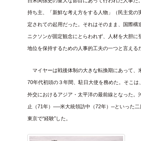
日米関係史の重大な節目にあって行われた人事だ。
持ち主、「新鮮な考え方をする人物」（民主党の
定されての起用だった。それはそのまま、国際構
ニクソンが固定観念にとらわれず、人材を大胆に
地位を保持するための人事的工夫の一つと言える
マイヤーは戦後体制の大きな転換期にあって、米
70年代初頭の３年間、駐日大使を務めた。そこ
外交におけるアジア・太平洋の最前線となった。
止（71年）──米大統領訪中（72年）─といった
東京で“経験”した。