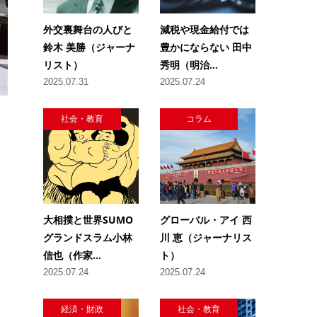
外交裏舞台の人びと
減税や現金給付では
鈴木 美勝（ジャーナ
豊かにならない 田中
リスト）
秀明（明治...
2025.07.31
2025.07.24
社会・教育
コラム
大相撲と世界SUMO
グローバル・アイ 西
グランドスラム小林
川 恵（ジャーナリス
信也（作家...
ト）
2025.07.24
2025.07.24
、
経済・財政
社会・教育