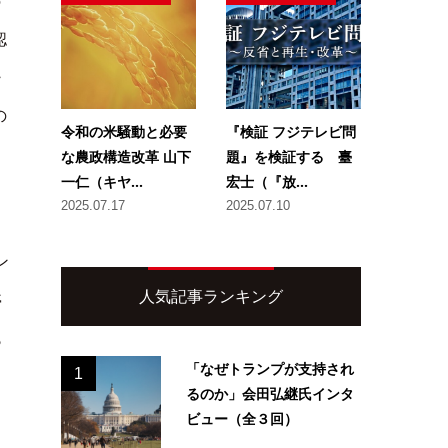
の
認
・
の
令和の米騒動と必要
『検証 フジテレビ問
な農政構造改革 山下
題』を検証する 臺
一仁（キヤ...
宏士（『放...
2025.07.17
2025.07.10
ン
人気記事ランキング
停
も
「なぜトランプが支持され
1
るのか」会田弘継氏インタ
ビュー（全３回）