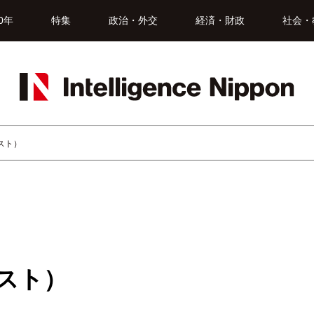
0年
特集
政治・外交
経済・財政
社会・
スト）
スト）