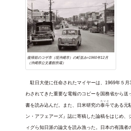
復帰前のコザ市（現沖縄市）の町並み=1960年12月
（沖縄県公文書館所蔵）
駐日大使に任命されたマイヤーは、1969年５
わされてきた重要な電報のコピーを国務省から送
たいと
泰斗
書を読み込んだ。また、日米研究の
である元
ン・アフェアーズ』誌に寄稿した論稿をはじめ、
ィグら知日派の論文を読み漁った。日本の有識者