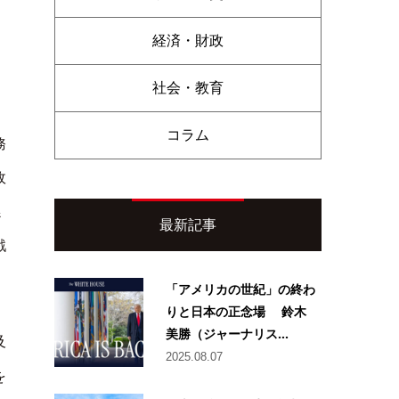
経済・財政
社会・教育
コラム
務
政
係
最新記事
戦
「アメリカの世紀」の終わ
りと日本の正念場 鈴木
美勝（ジャーナリス...
及
2025.08.07
を