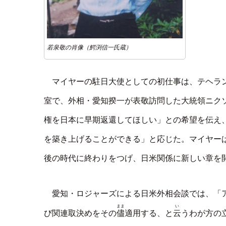
若泉敬の肖像（鰐渕信一氏蔵）
マイヤーの駐日大使としての初仕事は、テヘラ
室で、外相・愛知揆一が表敬訪問した大統領ニク
権を日本に早期返還してほしい」との希望を伝え、
を築き上げることができる」と応じた。マイヤー
後の時代に終わりをつげ、日米関係に新しい章を
愛知・ロジャーズによる日米外相会談では、「
まま
い
儘
云
び関連取決めをその
適用する、と
うわが方の