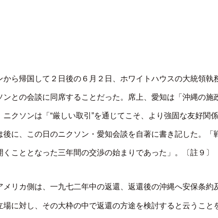
ンから帰国して２日後の６月２日、ホワイトハウスの大統領執
ソンとの会談に同席することだった。席上、愛知は「沖縄の施
ニクソンは「“厳しい取引”を通じてこそ、より強固な友好関
は後に、この日のニクソン・愛知会談を自著に書き記した。「
開くこととなった三年間の交渉の始まりであった」。〔註９〕
アメリカ側は、一九七二年中の返還、返還後の沖縄へ安保条約
立場に対し、その大枠の中で返還の方途を検討すると云うこと