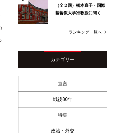
（全２回）橋本直子・国際
基督教大学准教授に聞く
が
の
ランキング一覧へ
も
カテゴリー
宣言
戦後80年
特集
政治・外交