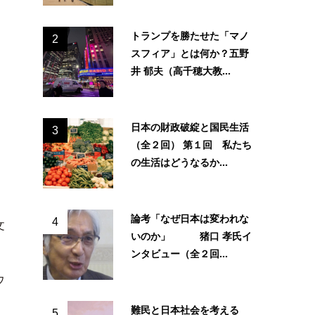
トランプを勝たせた「マノ
2
スフィア」とは何か？五野
井 郁夫（高千穂大教...
日本の財政破綻と国民生活
3
（全２回） 第１回 私たち
の生活はどうなるか...
論考「なぜ日本は変われな
4
文
いのか」 猪口 孝氏イ
ンタビュー（全２回...
ウ
難民と日本社会を考える
5