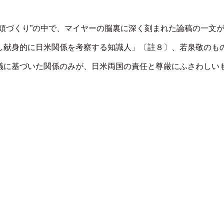
頭づくり”の中で、マイヤーの脳裏に深く刻まれた論稿の一文
し献身的に日米関係を考察する知識人」〔註８〕、若泉敬のも
議に基づいた関係のみが、日米両国の責任と尊厳にふさわしい