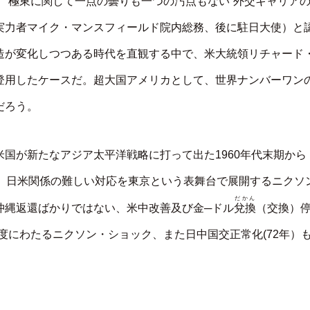
“極東に関して一点の曇りも一つの汚点もない”外交キャリア
実力者マイク・マンスフィールド院内総務、後に駐日大使）と
造が変化しつつある時代を直観する中で、米大統領リチャード
登用したケースだ。超大国アメリカとして、世界ナンバーワン
だろう。
国が新たなアジア太平洋戦略に打って出た1960年代末期から
は、日米関係の難しい対応を東京という表舞台で展開するニクソ
だかん
兌換
沖縄返還ばかりではない、米中改善及び金─ドル
（交換）
二度にわたるニクソン・ショック、また日中国交正常化(72年）