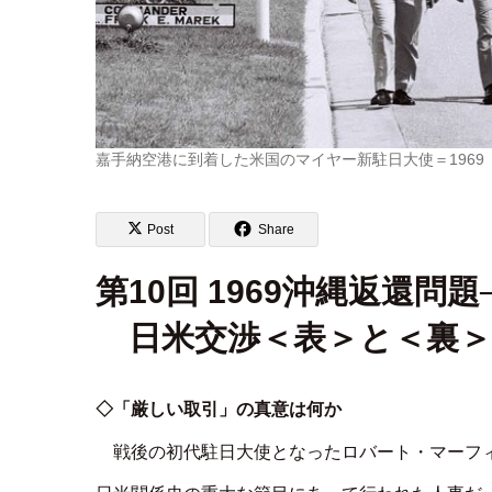
嘉手納空港に到着した米国のマイヤー新駐日大使＝1969
Post
Share
第10回 1969沖縄返還問題
日米交渉＜表＞と＜裏＞
◇「厳しい取引」の真意は何か
戦後の初代駐日大使となったロバート・マーフ