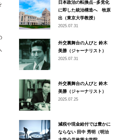
日本政治の転換点─多党化
を
に即した統治構造へ 牧原
出（東京大学教授）
2025.07.31
の
外交裏舞台の人びと 鈴木
人
美勝（ジャーナリスト）
2025.07.31
外交裏舞台の人びと 鈴木
美勝（ジャーナリスト）
2025.07.25
減税や現金給付では豊かに
ならない 田中 秀明（明治
大学公共政策大学院...