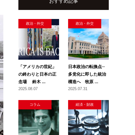
おすすめ記事
政治・外交
政治・外交
「アメリカの世紀」
日本政治の転換点─
の終わりと日本の正
多党化に即した統治
念場 鈴木 ...
構造へ 牧原 ...
2025.08.07
2025.07.31
コラム
経済・財政