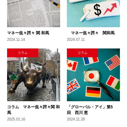
マネー侃々諤々 関 和馬
マネー侃々諤々 関和馬
2024.11.14
2024.07.11
コラム
コラム
コラム マネー侃々諤々関 和
「グローバル・アイ」第5
馬
回 西川 恵
2025.01.16
2024.11.28