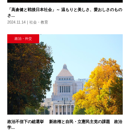
「高倉健と戦後日本社会」～ 温もりと美しさ、愛おしさのもの
さ...
2024.11.14
社会・教育
政治・外交
政治不信下の総選挙 新政権と自民・立憲民主党の課題 政治
学...