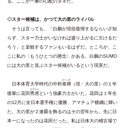
る。ここが一番の心配のタネだ。
◇スター候補は、かつて大の里のライバル
そうは言っても、「白鵬が現役復帰するならいざ知
らず、スター力士がいなければ盛り上がるに欠けるだ
ろう」と楽観するファンもいるはずだ。ところが、こ
こに私の〈もうひとつの懸念〉がある。白鵬のSUMO
には大の里と並ぶスター候補がいるという現実だ。
だいき
泰輝
日本体育大学時代の中村
（現・大の里）の１年
ひでとら
秀虎
後輩に花田
という強豪力士がいた。花田は１年生
の12月に全日本選手権に優勝、アマチュア横綱に輝い
た。大の里が２連覇を飾るのはその翌年から。先に日
本一になったのは花田だった。私は日体大の稽古場で