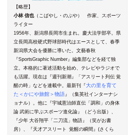
【略歴】
小林 信也
（こばやし・のぶや） 作家、スポーツ
ライター
1956年、新潟県長岡市生まれ。慶大法学部卒。県
立長岡高校硬式野球部時代はエースとして、春季
新潟県大会を優勝に導いた。文藝春秋
『SportsGraphic Number』編集部などを経て独
立。本格的に著述活動を始め、テレビやラジオで
も活躍。現在は『週刊新潮』「アスリート列伝 覚
醒の時」などを連載中。最新刊『
大の里を育て
た＜かにや旅館＞物語
』（集英社インターナシ
ョナル）。他に『宇城憲治師直伝「調和」の身体
論 武術に学ぶスポーツ進化論』（どう出版）、
『少年 大谷翔平「二刀流」物語』（笑がお書
房）、『天才アスリート 覚醒の瞬間』(さくら