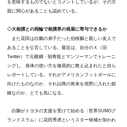
を意味するものでないとコメントしているが、その方
面に関心があることも認めている。
◇大相撲との両輪で相撲界の発展に寄与できるか
また花田は白鵬の弟子だった伯桜鵬と親しい友人で
あることを公言している。最近は、自分のＸ（旧
Twitter）で元横綱・朝青龍とマンツーマンでトレーニ
ングし、身体の使い方を徹底的に教え込まれたと自ら
レポートしている。それがアメリカンフットボールに
向けたものなのか、それ以降の将来を視野に入れた鍛
錬なのか、とても気になる。
白鵬がトヨタの支援を受けて始める〈世界SUMOグ
ランドスラム〉に花田秀虎というスター候補が加われ