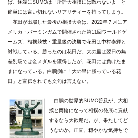
ば、途端にSUMOは「所詮大相撲には敵わないよ」と
簡単には言い切れないリアリティーを持ってしまう。
花田が出場した最後の相撲大会は、2022年７月にア
メリカ・バーミンガムで開催された第11回ワールドゲ
ームズ。相撲競技・重量級の決勝で花田は中村泰輝と
対戦している。勝ったのは花田だ。大の里は翌日の無
差別級では金メダルを獲得したが、花田には負けたま
まになっている。白鵬側に「大の里に勝っている花
田」と宣伝されても文句は言えない。
白鵬の世界的SUMO普及が、大相
撲と両輪になって相撲の発展に貢献
するなら大歓迎だ。が、果たしてど
うなのか。正直、穏やかな気持ちで