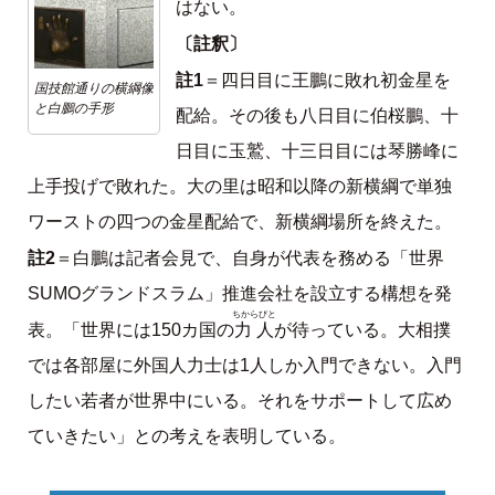
はない。
〔註釈〕
註1
＝四日目に王鵬に敗れ初金星を
国技館通りの横綱像
と白鵬の手形
配給。その後も八日目に伯桜鵬、十
日目に玉鷲、十三日目には琴勝峰に
上手投げで敗れた。大の里は昭和以降の新横綱で単独
ワーストの四つの金星配給で、新横綱場所を終えた。
註2
＝白鵬は記者会見で、自身が代表を務める「世界
SUMOグランドスラム」推進会社を設立する構想を発
ちからびと
力人
表。「世界には150カ国の
が待っている。大相撲
では各部屋に外国人力士は1人しか入門できない。入門
したい若者が世界中にいる。それをサポートして広め
ていきたい」との考えを表明している。