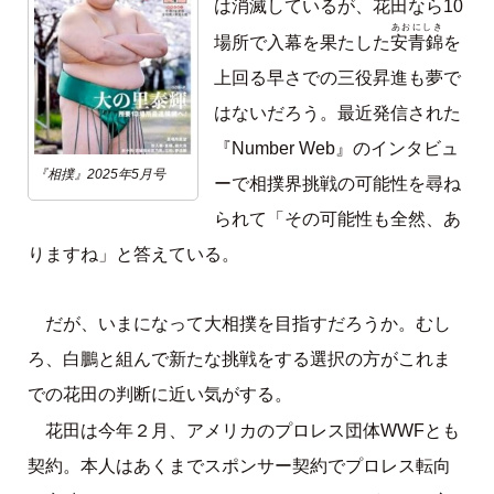
は消滅しているが、花田なら10
あおにしき
安青錦
場所で入幕を果たした
を
上回る早さでの三役昇進も夢で
はないだろう。最近発信された
『Number Web』のインタビュ
『相撲』2025年5月号
ーで相撲界挑戦の可能性を尋ね
られて「その可能性も全然、あ
りますね」と答えている。
だが、いまになって大相撲を目指すだろうか。むし
ろ、白鵬と組んで新たな挑戦をする選択の方がこれま
での花田の判断に近い気がする。
花田は今年２月、アメリカのプロレス団体WWFとも
契約。本人はあくまでスポンサー契約でプロレス転向