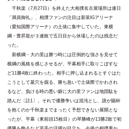
千秋楽（7月27日）を終えた大相撲名古屋場所は連日
「満員御礼」、相撲ファンの注目は新装IGアリーナ
（愛知国際アリーナ）の土俵に集中していた。東横
綱・豊昇龍が３連敗で五日目から休場したのは残念だ
った。
新横綱・大の里は勝つ時には圧倒的な強さを見せて
横綱の風格を感じさせるが、平幕相手に取りこぼすな
ど11勝4敗に終わった。相手に押し込まれるとすぐはた
こうとして墓穴を掘る、勝ち急いで土俵際でかわされ
るなど、負ける時の悪い癖に大の里ファンは地団駄を
踏んだ〔註1〕。それで優勝争いは混沌とし、誰が賜杯
を抱くのか千秋楽までまったく予想できない展開とな
ったが、平幕（東前頭15枚目）の琴勝峰が13勝2敗で初
優勝を飾るなど若手の活躍が目立ち、今後の相撲界か