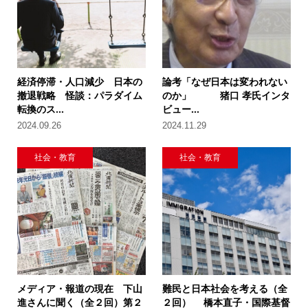
経済停滞・人口減少 日本の
論考「なぜ日本は変われない
撤退戦略 怪談：パラダイム
のか」 猪口 孝氏インタ
転換のス...
ビュー...
2024.09.26
2024.11.29
社会・教育
社会・教育
メディア・報道の現在 下山
難民と日本社会を考える（全
進さんに聞く（全２回）第２
２回） 橋本直子・国際基督