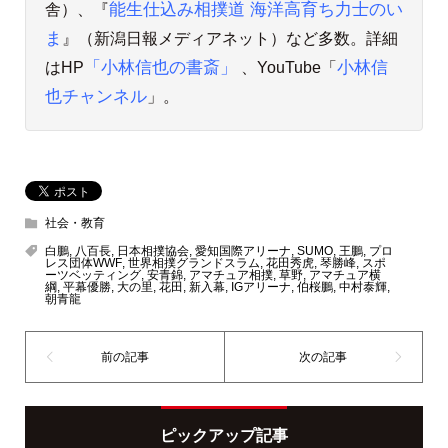
舎）、『
能生仕込み相撲道 海洋高育ち力士のい
ま
』（新潟日報メディアネット）など多数。詳細
はHP
「小林信也の書斎」
、YouTube「
小林信
也チャンネル
」。
社会・教育
白鵬
,
八百長
,
日本相撲協会
,
愛知国際アリーナ
,
SUMO
,
王鵬
,
プロ
レス団体WWF
,
世界相撲グランドスラム
,
花田秀虎
,
琴勝峰
,
スポ
ーツベッティング
,
安青錦
,
アマチュア相撲
,
草野
,
アマチュア横
綱
,
平幕優勝
,
大の里
,
花田
,
新入幕
,
IGアリーナ
,
伯桜鵬
,
中村泰輝
,
朝青龍
ピックアップ記事