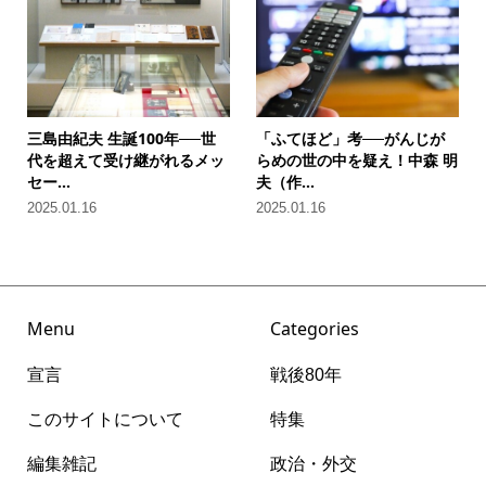
三島由紀夫 生誕100年──世
「ふてほど」考──がんじが
代を超えて受け継がれるメッ
らめの世の中を疑え！中森 明
セー...
夫（作...
2025.01.16
2025.01.16
Menu
Categories
宣言
戦後80年
このサイトについて
特集
編集雑記
政治・外交