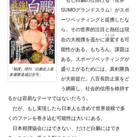
もし白鵬の仕掛ける〈世界
SUMOグランドスラム〉がスポ
ーツベッティングと提携したな
ら、その世界的注目と熱狂は現
りょうが
凌駕
在の大相撲を遥かに
する可
能性がある。もちろん、課題は
ある。スポーツベッティングが
盛り上がるためには、真剣勝負
『相撲』増刊「白鵬史上最
多優勝達成記念号」
が大前提だ。八百長防止策をど
う網羅し、社会的信用を維持す
るかは容易なテーマではないだろう。
だが、もし実現したら日本人も含めて世界規模で多
くのファンを巻き込む可能性は大いにある。
日本相撲協会にはできない、だけど白鵬にはでき