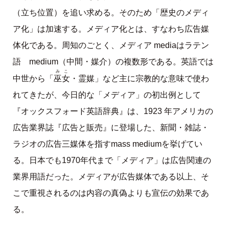
（立ち位置）を追い求める。そのため「歴史のメディ
ア化」は加速する。メディア化とは、すなわち広告媒
体化である。周知のごとく、メディア mediaはラテン
語 medium（中間・媒介）の複数形である。英語では
みこ
巫女
中世から「
・霊媒」など主に宗教的な意味で使わ
れてきたが、今日的な「メディア」の初出例として
『オックスフォード英語辞典』は、1923 年アメリカの
広告業界誌『広告と販売』に登場した、新聞・雑誌・
ラジオの広告三媒体を指すmass mediumを挙げてい
る。日本でも1970年代まで「メディア」は広告関連の
業界用語だった。メディアが広告媒体である以上、そ
こで重視されるのは内容の真偽よりも宣伝の効果であ
る。