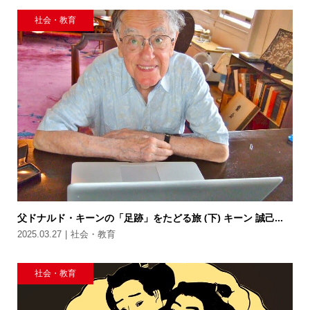
社会・教育
父ドナルド・キーンの「足跡」をたどる旅 (下) キーン 誠己...
2025.03.27
社会・教育
社会・教育