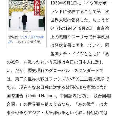
1939年9月1日にドイツ軍がポー
ランドに侵攻することで第二次
世界大戦は勃発した。ちょうど
6年後の1945年9月2日、東京湾
上の戦艦ミズーリ号で日本政府
増補版『
八月十五日の神
話
』（ちくま学芸文庫）
は降伏文書に署名している。同
盟国ナチ・ドイツとともに「あ
の戦争」を戦ったという意識は今日の日本人に乏し
い。だが、歴史理解のグローバル・スタンダードで
は、第二次世界大戦はファシズムVS民主主義の戦争で
ある。現在もなお日独に対する敵国条項を憲章に含む
国際連合（United Nations、中国語表記では「联合国/聯
合國」）の世界観を踏まえるなら、「あの戦争」は大
東亜戦争やアジア・太平洋戦争という狭い枠組みでは