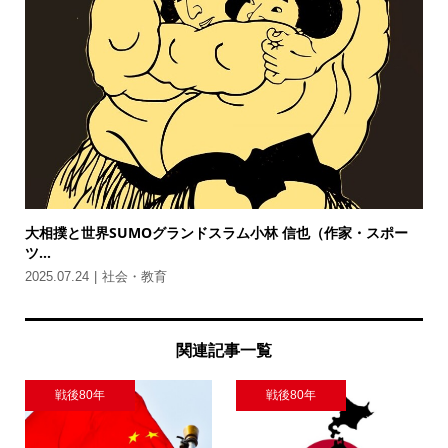
大相撲と世界SUMOグランドスラム小林 信也（作家・スポー
ツ...
2025.07.24
社会・教育
関連記事一覧
戦後80年
戦後80年