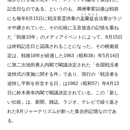
記念日なのである。というのも、満洲事変以後は戦前
うらぼんえ
盂蘭盆会
にも毎年8月15日に戦没英霊供養の
法要がラジ
オ中継されていた。その伝統に玉音放送の記憶を重ね
た「戦後10年」のメディアイベントによって、8月15日
は終戦記念日と認識されることになった。その根拠規
定は、戦後18年が経過した1963（昭和38）年5月14日
に第二次池田勇人内閣で閣議決定された「全国戦没者
追悼式の実施に関する件」であり、現行の「戦没者を
追悼し平和を祈念する日」は1982（昭和57）年4月13
日に鈴木善幸内閣で閣議決定されている。この「新し
い伝統」は、新聞、雑誌、ラジオ、テレビで繰り返さ
れた8月ジャーナリズムが創った集合的記憶なのであ
る。