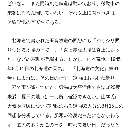
どいない。また同時刻も鉄道は動いており、移動中の
乗客はむろん聞いていない。それ以上に問うべきは、
体験記憶の真実性である。
北海道で書かれた玉音放送の回想にも「ジリジリ照
りつける太陽の下で」、「真っ赤な太陽は真上にあっ
た」などの表現が登場する。しかし、山本竜也「1945
年8月15日の北海道の天気」（『北海道の文化』第91
号）によれば、その日の正午、道内はおおむね曇り、
一部で雨が降っていた。気温は太平洋側でもほぼ20度
未満、夏日の地点は一カ所も確認できない。山本氏は
天気や寒暖について記載のある道内83人分の8月15日の
回想を分析している。肌寒い冷夏だったにもかかわら
ず、道民の多くがこの日を「晴れて暑い日」だったと