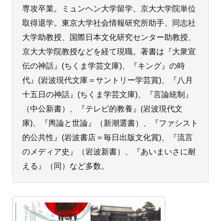
専攻卒業。ミュンヘン大学留学、京大大学院単位
取得退学。東京大学社会情報研究所助手、同志社
大学助教授、国際日本文化研究センター助教授、
京大大学院教授などを経て現職。著書は『大衆宣
伝の神話』(ちくま学芸文庫)、『キング』の時
代』(岩波現代文庫＝サントリー学芸賞)、『八月
十五日の神話』(ちくま学芸文庫)、『言論統制』
（中公新書）、『テレビ的教養』(岩波現代文
庫)、『輿論と世論』（新潮選書）、『ファシスト
的公共性』(岩波書店＝毎日出版文化賞)、『流言
のメディア史』（岩波新書）、『あいまいさに耐
える』（同）など多数。