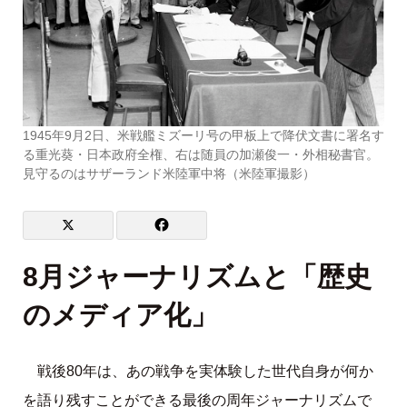
1945年9月2日、米戦艦ミズーリ号の甲板上で降伏文書に署名す
る重光葵・日本政府全権、右は随員の加瀬俊一・外相秘書官。
見守るのはサザーランド米陸軍中将（米陸軍撮影）
8月ジャーナリズムと「歴史
のメディア化」
戦後80年は、あの戦争を実体験した世代自身が何か
を語り残すことができる最後の周年ジャーナリズムで