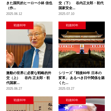
きた国民的ヒーロー小林 信也
交（下） 谷内正太郎・初代
（作...
国家安全...
2025.06.12
2025.07.10
戦後80年
戦後80年
激動の世界に必要な戦略的外
シリーズ「戦後80年 日本の
交（上） 谷内 正太郎・初
変革」 あるべき日中関係を築
代国家...
くた...
2025.06.27
2025.03.27
戦後80年
戦後80年