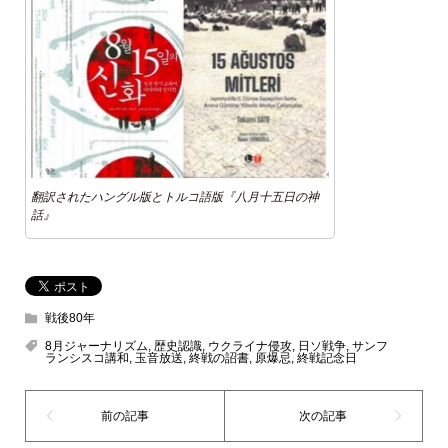
翻訳されたハングル版とトルコ語版『八月十五日の神
話』
戦後80年
8月ジャーナリズム
,
歴史認識
,
ウクライナ侵攻
,
日ソ戦争
,
サンフ
ランシスコ講和
,
玉音放送
,
終戦の詔書
,
原爆忌
,
終戦記念日