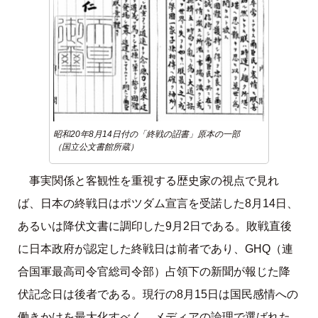
昭和20年8月14日付の「終戦の詔書」原本の一部
（国立公文書館所蔵）
事実関係と客観性を重視する歴史家の視点で見れ
ば、日本の終戦日はポツダム宣言を受諾した8月14日、
あるいは降伏文書に調印した9月2日である。敗戦直後
に日本政府が認定した終戦日は前者であり、GHQ（連
合国軍最高司令官総司令部）占領下の新聞が報じた降
伏記念日は後者である。現行の8月15日は国民感情への
働きかけを最大化すべく、メディアの論理で選ばれた