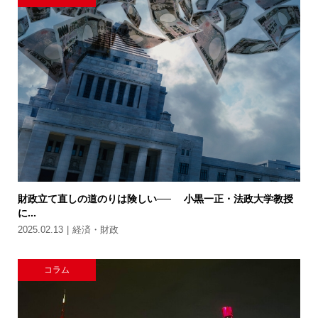
財政立て直しの道のりは険しい── 小黒一正・法政大学教授
に...
2025.02.13
経済・財政
コラム