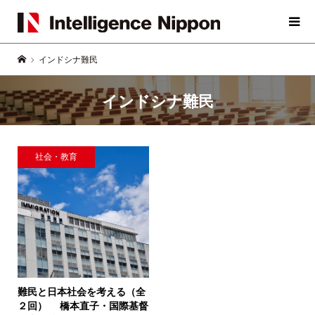
インドシナ難民
インドシナ難民
社会・教育
難民と日本社会を考える（全
２回）
橋本直子・国際基督