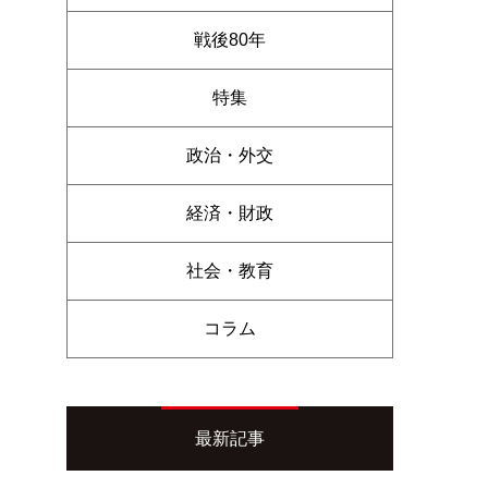
戦後80年
特集
政治・外交
経済・財政
社会・教育
コラム
最新記事