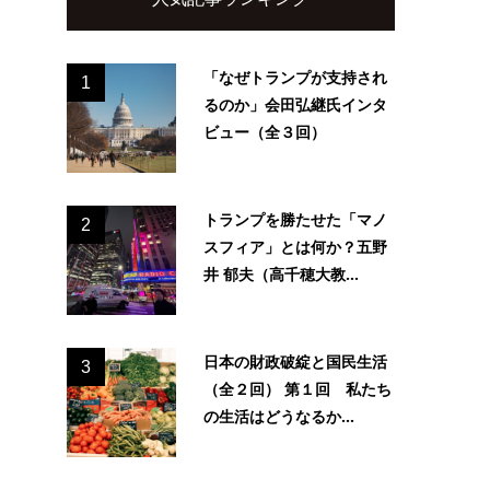
「なぜトランプが支持され
1
るのか」会田弘継氏インタ
ビュー（全３回）
トランプを勝たせた「マノ
2
スフィア」とは何か？五野
井 郁夫（高千穂大教...
日本の財政破綻と国民生活
3
（全２回） 第１回 私たち
の生活はどうなるか...