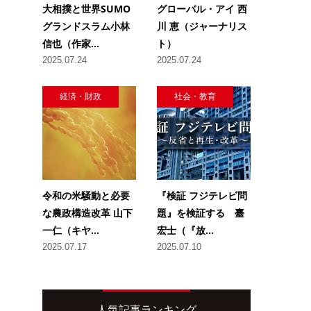
大相撲と世界SUMO
グローバル・アイ 西
グランドスラム小林
川 恵（ジャーナリス
信也（作家...
ト）
2025.07.24
2025.07.24
経済・財政
社会・教育
令和の米騒動と必要
『検証 フジテレビ問
な農政構造改革 山下
題』を検証する 臺
一仁（キヤ...
宏士（『放...
2025.07.17
2025.07.10
人気記事ランキング