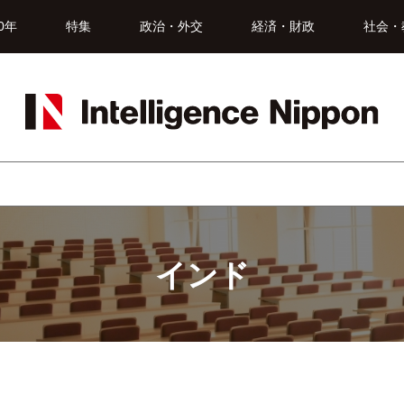
0年
特集
政治・外交
経済・財政
社会・
インド