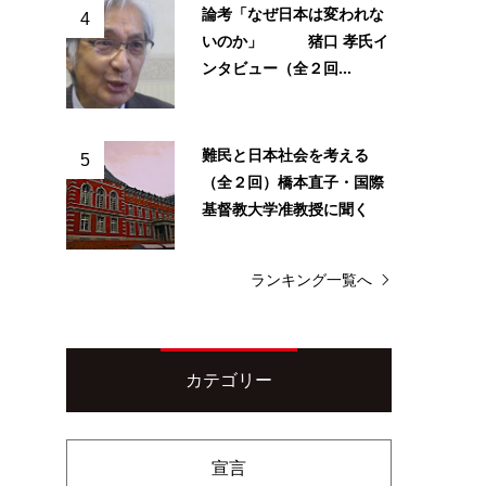
論考「なぜ日本は変われな
4
いのか」 猪口 孝氏イ
ンタビュー（全２回...
難民と日本社会を考える
5
（全２回）橋本直子・国際
基督教大学准教授に聞く
ランキング一覧へ
カテゴリー
宣言