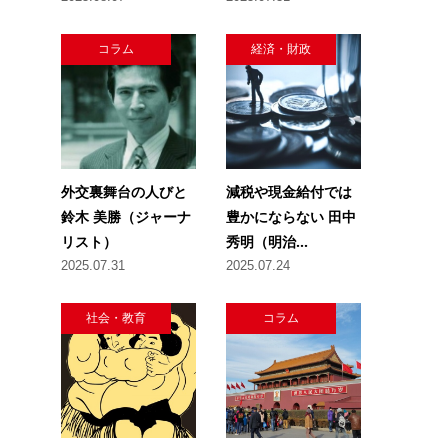
コラム
経済・財政
外交裏舞台の人びと
減税や現金給付では
鈴木 美勝（ジャーナ
豊かにならない 田中
リスト）
秀明（明治...
2025.07.31
2025.07.24
社会・教育
コラム