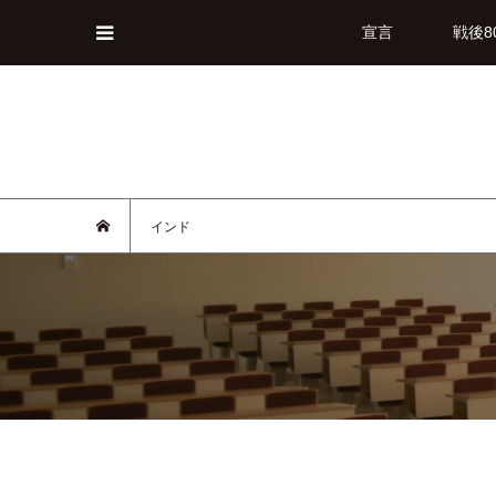
宣言
戦後8
インド