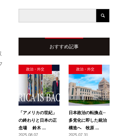
おすすめ記事
取
フ
政治・外交
政治・外交
「アメリカの世紀」
日本政治の転換点─
の終わりと日本の正
多党化に即した統治
念場 鈴木 ...
構造へ 牧原 ...
2025.08.07
2025.07.31