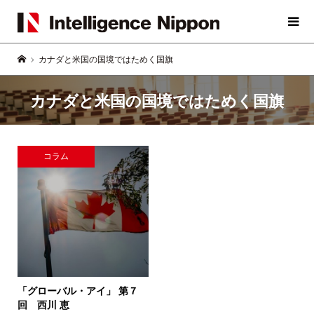
カナダと米国の国境ではためく国旗
カナダと米国の国境ではためく国旗
コラム
「グローバル・アイ」
第７
回 西川 恵