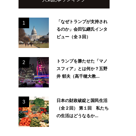
「なぜトランプが支持され
1
るのか」会田弘継氏インタ
ビュー（全３回）
トランプを勝たせた「マノ
2
スフィア」とは何か？五野
井 郁夫（高千穂大教...
日本の財政破綻と国民生活
3
（全２回） 第１回 私たち
の生活はどうなるか...