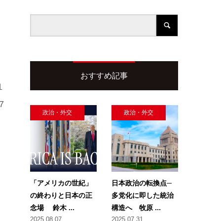
おすすめ記事
１
7
政治・外交
政治・外交
「アメリカの世紀」
日本政治の転換点─
の終わりと日本の正
多党化に即した統治
念場 鈴木 ...
構造へ 牧原 ...
2025.08.07
2025.07.31