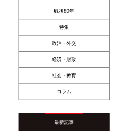
戦後80年
特集
政治・外交
経済・財政
社会・教育
コラム
最新記事