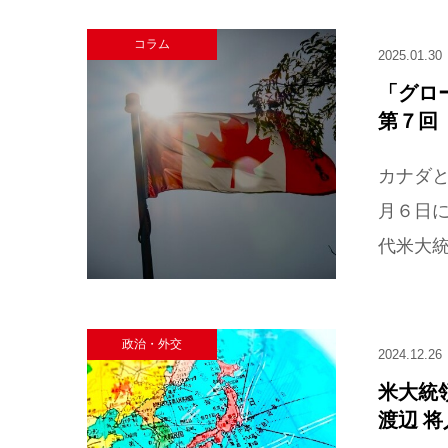
コラム
2025.01.30
「グロ
第７回
カナダ
月６日に
代米大統
政治・外交
2024.12.26
米大統
渡辺 