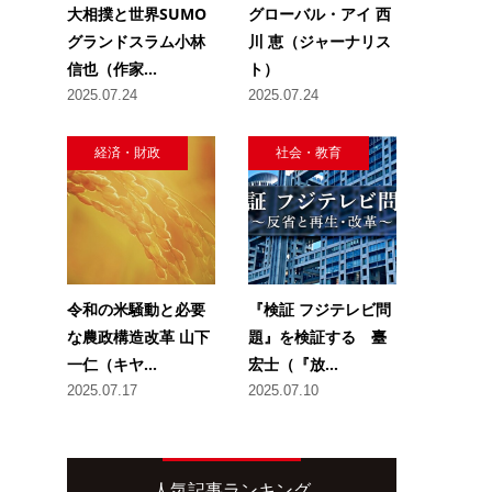
大相撲と世界SUMO
グローバル・アイ 西
グランドスラム小林
川 恵（ジャーナリス
信也（作家...
ト）
2025.07.24
2025.07.24
経済・財政
社会・教育
令和の米騒動と必要
『検証 フジテレビ問
な農政構造改革 山下
題』を検証する 臺
一仁（キヤ...
宏士（『放...
2025.07.17
2025.07.10
人気記事ランキング