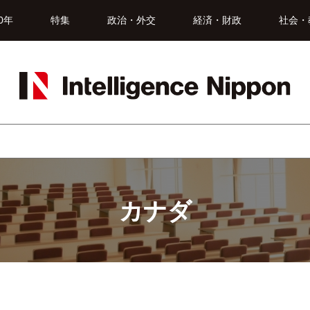
0年
特集
政治・外交
経済・財政
社会・
カナダ