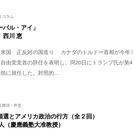
コラム
ーバル・アイ」
 西川 恵
と米国 正反対の国造り カナダのトルドー首相が今年
自由党党首の辞任を表明し、同20日にトランプ氏が第4
領に就任した。対照的...
政治・外交
領選とアメリカ政治の行方（全２回）
将人（慶應義塾大准教授）