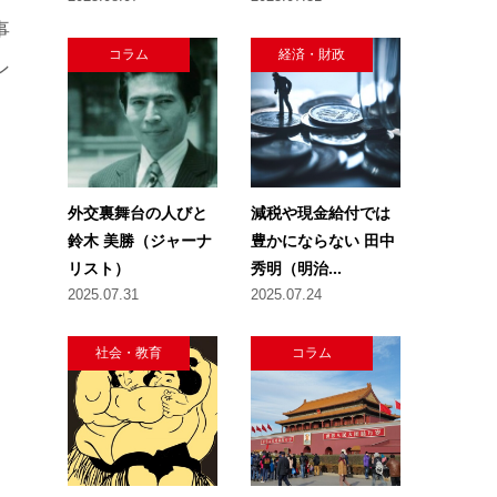
事
コラム
経済・財政
ン
外交裏舞台の人びと
減税や現金給付では
鈴木 美勝（ジャーナ
豊かにならない 田中
リスト）
秀明（明治...
2025.07.31
2025.07.24
社会・教育
コラム