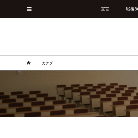
宣言
戦後8
カナダ