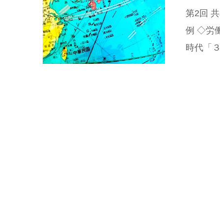
第2回
例 ◇労
時代「３