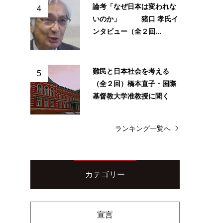
論考「なぜ日本は変われな
4
いのか」 猪口 孝氏イ
ンタビュー（全２回...
難民と日本社会を考える
5
（全２回）橋本直子・国際
基督教大学准教授に聞く
ランキング一覧へ
カテゴリー
宣言