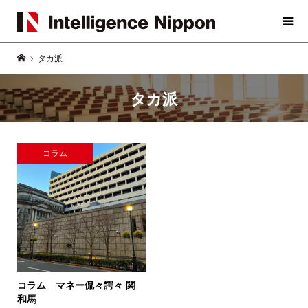
タカ派
タカ派
コラム
コラム マネー侃々諤々
関
和馬