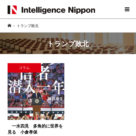
トランプ敗北
トランプ敗北
コラム
一水四見 多角的に世界を
見る
小倉孝保