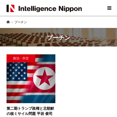
プーチン
プーチン
政治・外交
第二期トランプ政権と北朝鮮
の核ミサイル問題
平岩 俊司