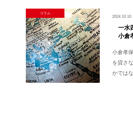
コラム
2024.10.10
一水四
小倉
小倉孝
を貸さ
かではな