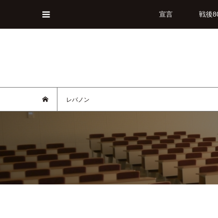
宣言
戦後8
レバノン