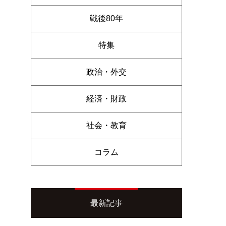
戦後80年
特集
政治・外交
経済・財政
社会・教育
コラム
最新記事