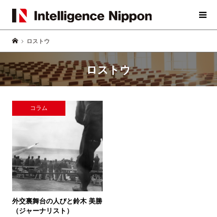
ロストウ
ロストウ
コラム
外交裏舞台の人びと
鈴木 美勝
（ジャーナリスト）