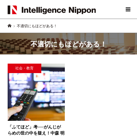
不適切にもほどがある！
不適切にもほどがある！
社会・教育
「ふてほど」考──がんじが
らめの世の中を疑え！
中森 明