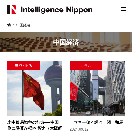
中国経済
中国経済
経済・財政
コラム
米中貿易戦争の行方──中国
マネー侃々諤々 関 和馬
側に勝算か
福本 智之（大阪経
2024.09.12