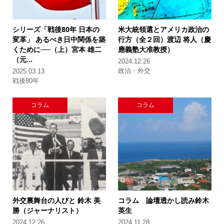
シリーズ「戦後80年 日本の
米大統領選とアメリカ政治の
変革」
あるべき日中関係を築
行方（全２回）
渡辺 将人（慶
くために──（上）
宮本 雄二
應義塾大准教授）
（元...
2024.12.26
政治・外交
2025.03.13
戦後80年
コラム
コラム
外交裏舞台の人びと
鈴木 美
コラム 論壇透かし読み
鈴木
勝（ジャーナリスト）
英生
2024.12.26
2024.11.28