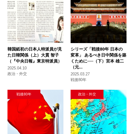
韓国紙初の日本人特派員が見
シリーズ「戦後80年 日本の
た日韓関係（上）
大貫 智子
変革」
あるべき日中関係を築
（『中央日報』東京特派員）
くために──（下）
宮本 雄二
（元...
2025.04.10
政治・外交
2025.03.27
戦後80年
戦後80年
政治・外交