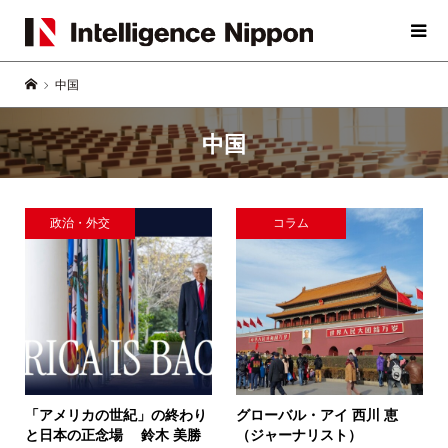
中国
中国
政治・外交
コラム
「アメリカの世紀」の終わり
グローバル・アイ
西川 恵
と日本の正念場
鈴木 美勝
（ジャーナリスト）