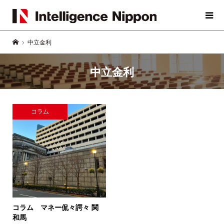
中立金利
中立金利
コラム
コラム マネー侃々諤々
関
和馬