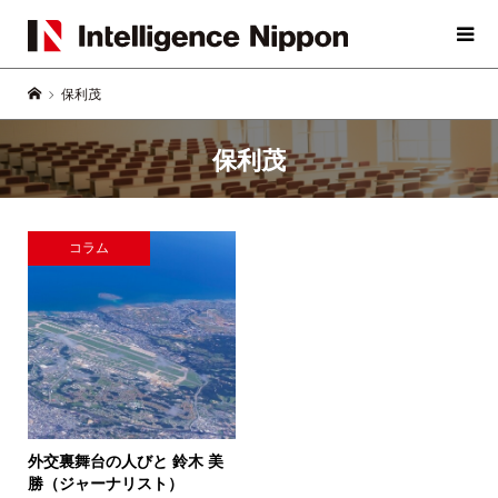
保利茂
保利茂
コラム
外交裏舞台の人びと
鈴木 美
勝（ジャーナリスト）