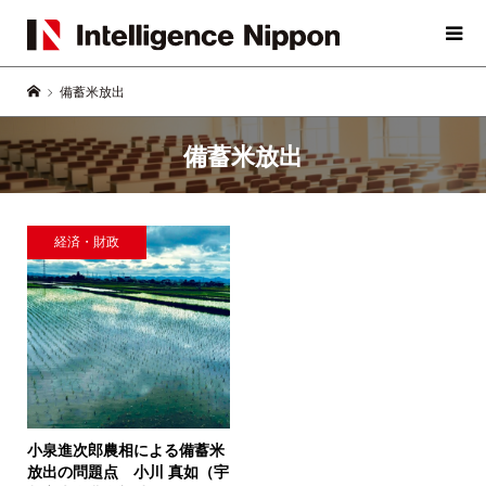
備蓄米放出
備蓄米放出
経済・財政
小泉進次郎農相による備蓄米
放出の問題点
小川 真如（宇