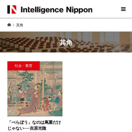
其角
其角
社会・教育
「べらぼう」なのは蔦重だけ
じゃない──
吉原光陰