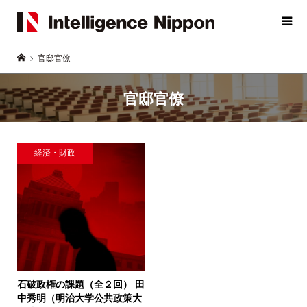
官邸官僚
官邸官僚
経済・財政
石破政権の課題（全２回）
田
中秀明（明治大学公共政策大