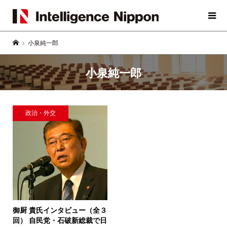
小泉純一郎
小泉純一郎
政治・外交
御厨 貴氏インタビュー（全３
回）
自民党・石破新総裁で日