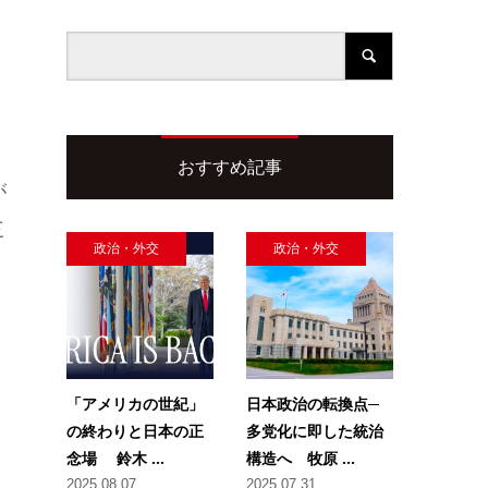
おすすめ記事
が
三
政治・外交
政治・外交
「アメリカの世紀」
日本政治の転換点─
の終わりと日本の正
多党化に即した統治
念場 鈴木 ...
構造へ 牧原 ...
2025.08.07
2025.07.31