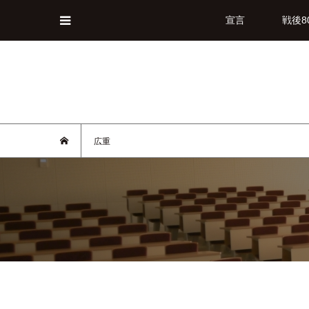
宣言
戦後8
広重