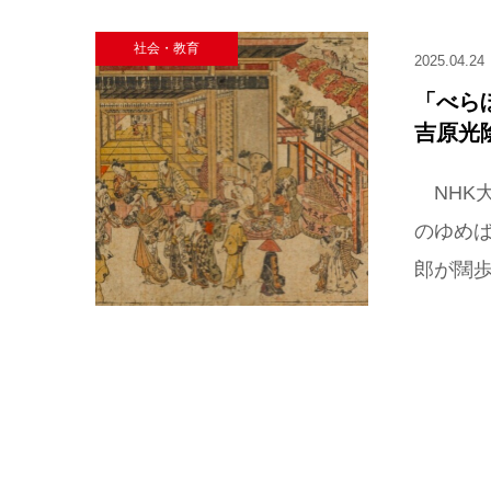
社会・教育
2025.04.24
「べら
吉原光
NHK
のゆめ
郎が闊歩