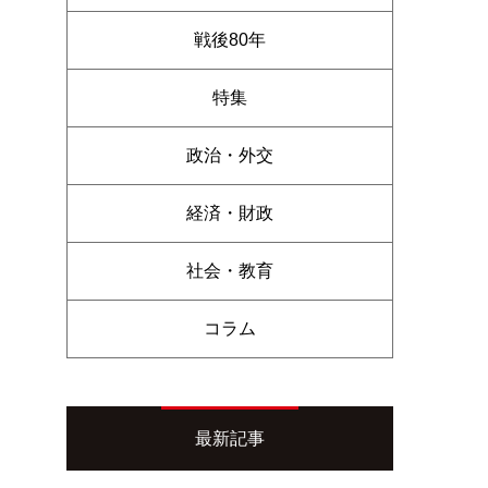
戦後80年
特集
政治・外交
経済・財政
社会・教育
コラム
最新記事