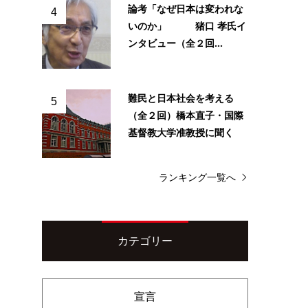
論考「なぜ日本は変われな
4
いのか」 猪口 孝氏イ
ンタビュー（全２回...
難民と日本社会を考える
5
（全２回）橋本直子・国際
基督教大学准教授に聞く
ランキング一覧へ
カテゴリー
宣言