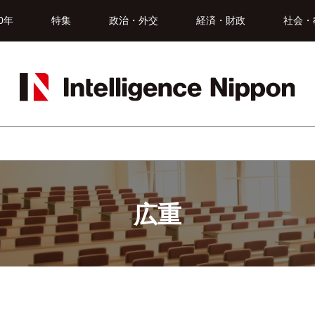
0年
特集
政治・外交
経済・財政
社会・
広重