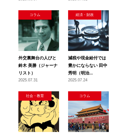
コラム
経済・財政
外交裏舞台の人びと
減税や現金給付では
鈴木 美勝（ジャーナ
豊かにならない 田中
リスト）
秀明（明治...
2025.07.31
2025.07.24
社会・教育
コラム