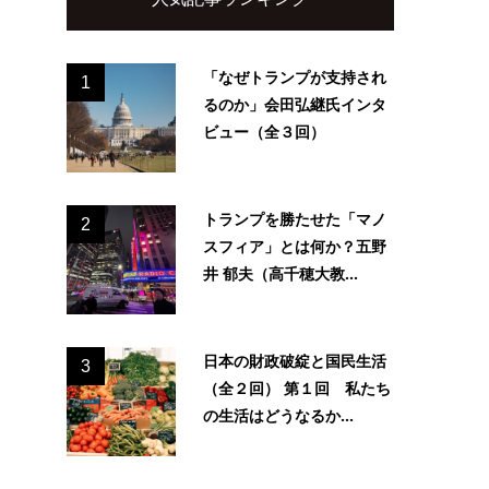
「なぜトランプが支持され
1
るのか」会田弘継氏インタ
ビュー（全３回）
トランプを勝たせた「マノ
2
スフィア」とは何か？五野
井 郁夫（高千穂大教...
日本の財政破綻と国民生活
3
（全２回） 第１回 私たち
の生活はどうなるか...