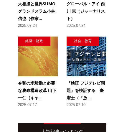
大相撲と世界SUMO
グローバル・アイ 西
グランドスラム小林
川 恵（ジャーナリス
信也（作家...
ト）
2025.07.24
2025.07.24
経済・財政
社会・教育
令和の米騒動と必要
『検証 フジテレビ問
な農政構造改革 山下
題』を検証する 臺
一仁（キヤ...
宏士（『放...
2025.07.17
2025.07.10
人気記事ランキング