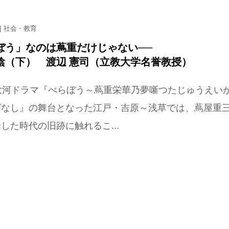
社会・教育
ぼう」なのは蔦重だけじゃない──
陰（下） 渡辺 憲司（立教大学名誉教授）
大河ドラマ『べらぼう～蔦重栄華乃夢噺つたじゅうえい
ばなし』の舞台となった江戸・吉原～浅草では、蔦屋重
した時代の旧跡に触れるこ...