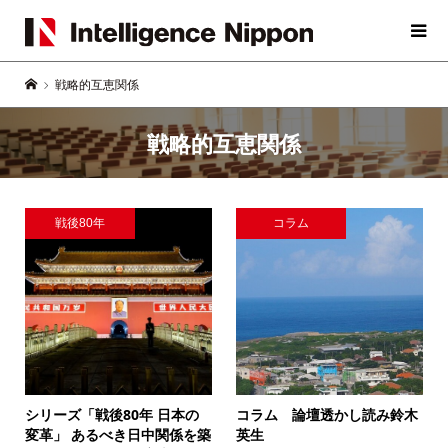
戦略的互恵関係
戦略的互恵関係
戦後80年
コラム
シリーズ「戦後80年 日本の
コラム 論壇透かし読み
鈴木
変革」
あるべき日中関係を築
英生