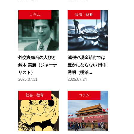
コラム
経済・財政
外交裏舞台の人びと
減税や現金給付では
鈴木 美勝（ジャーナ
豊かにならない 田中
リスト）
秀明（明治...
2025.07.31
2025.07.24
社会・教育
コラム