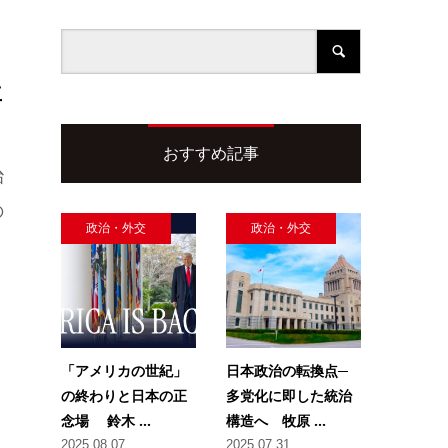
立
おすすめ記事
治
の
政治・外交
政治・外交
「アメリカの世紀」
日本政治の転換点─
の終わりと日本の正
多党化に即した統治
念場 鈴木 ...
構造へ 牧原 ...
2025.08.07
2025.07.31