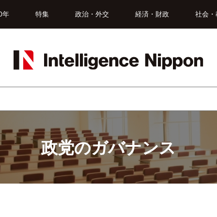
0年
特集
政治・外交
経済・財政
社会・
政党のガバナンス