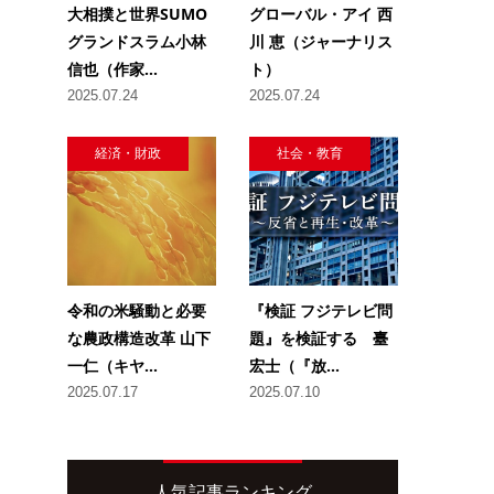
大相撲と世界SUMO
グローバル・アイ 西
グランドスラム小林
川 恵（ジャーナリス
信也（作家...
ト）
2025.07.24
2025.07.24
経済・財政
社会・教育
令和の米騒動と必要
『検証 フジテレビ問
な農政構造改革 山下
題』を検証する 臺
一仁（キヤ...
宏士（『放...
2025.07.17
2025.07.10
人気記事ランキング