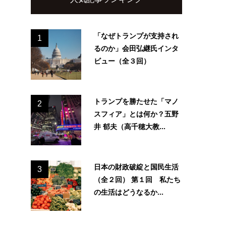
「なぜトランプが支持され
1
るのか」会田弘継氏インタ
ビュー（全３回）
トランプを勝たせた「マノ
2
スフィア」とは何か？五野
井 郁夫（高千穂大教...
日本の財政破綻と国民生活
3
（全２回） 第１回 私たち
の生活はどうなるか...