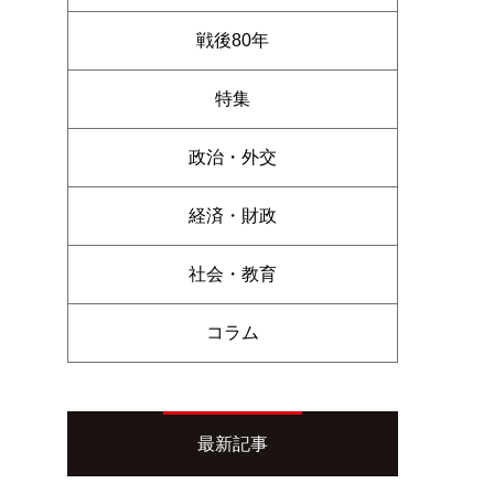
戦後80年
特集
政治・外交
経済・財政
社会・教育
コラム
最新記事