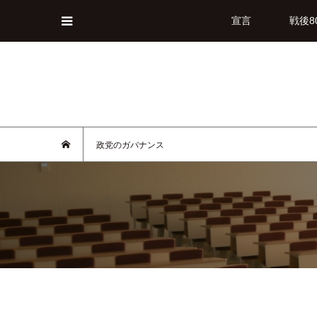
宣言
戦後8
政党のガバナンス