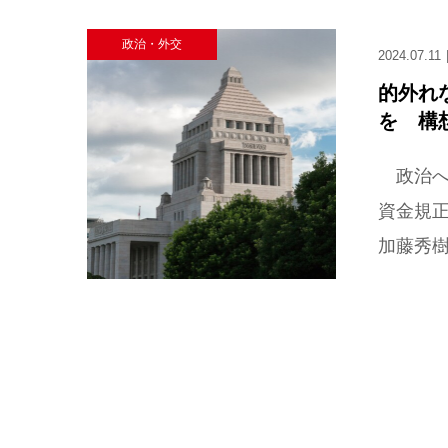
政治・外交
2024.07.11
的外れ
を 構
政治へ
資金規
加藤秀樹