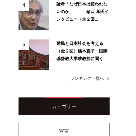
論考「なぜ日本は変われな
4
いのか」 猪口 孝氏イ
ンタビュー（全２回...
難民と日本社会を考える
5
（全２回）橋本直子・国際
基督教大学准教授に聞く
ランキング一覧へ
カテゴリー
宣言