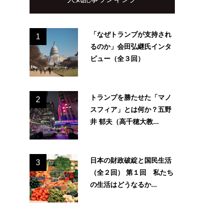
「なぜトランプが支持され
1
るのか」会田弘継氏インタ
ビュー（全３回）
トランプを勝たせた「マノ
2
スフィア」とは何か？五野
井 郁夫（高千穂大教...
日本の財政破綻と国民生活
3
（全２回） 第１回 私たち
の生活はどうなるか...