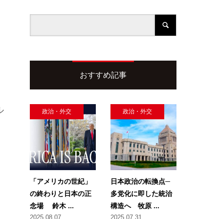
おすすめ記事
ル
政治・外交
政治・外交
「アメリカの世紀」
日本政治の転換点─
の終わりと日本の正
多党化に即した統治
念場 鈴木 ...
構造へ 牧原 ...
2025.08.07
2025.07.31