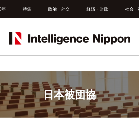
0年
特集
政治・外交
経済・財政
社会・
日本被団協