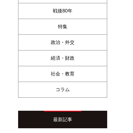
戦後80年
特集
政治・外交
経済・財政
社会・教育
コラム
最新記事