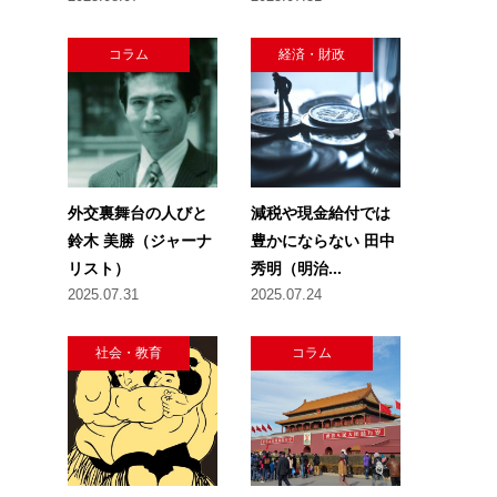
コラム
経済・財政
外交裏舞台の人びと
減税や現金給付では
鈴木 美勝（ジャーナ
豊かにならない 田中
リスト）
秀明（明治...
2025.07.31
2025.07.24
社会・教育
コラム