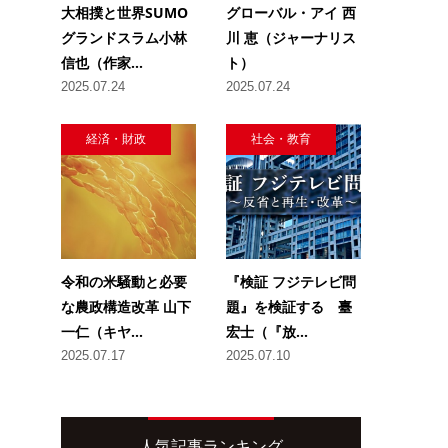
大相撲と世界SUMO
グローバル・アイ 西
グランドスラム小林
川 恵（ジャーナリス
信也（作家...
ト）
2025.07.24
2025.07.24
経済・財政
社会・教育
令和の米騒動と必要
『検証 フジテレビ問
な農政構造改革 山下
題』を検証する 臺
一仁（キヤ...
宏士（『放...
2025.07.17
2025.07.10
人気記事ランキング