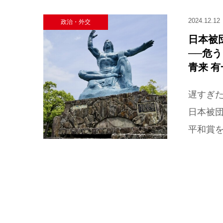
2024.12.12
政治・外交
日本被
──危
青来 有
遅すぎ
日本被団
平和賞を