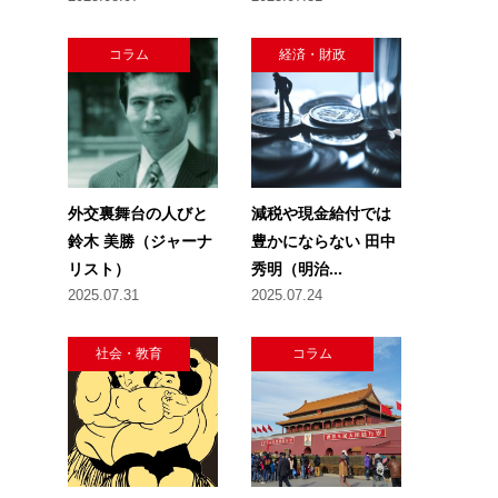
コラム
経済・財政
外交裏舞台の人びと
減税や現金給付では
鈴木 美勝（ジャーナ
豊かにならない 田中
リスト）
秀明（明治...
2025.07.31
2025.07.24
社会・教育
コラム