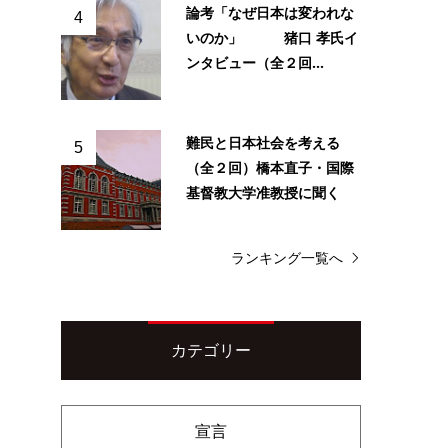
論考「なぜ日本は変われな
4
いのか」 猪口 孝氏イ
ンタビュー（全２回...
難民と日本社会を考える
5
（全２回）橋本直子・国際
基督教大学准教授に聞く
ランキング一覧へ
カテゴリー
宣言