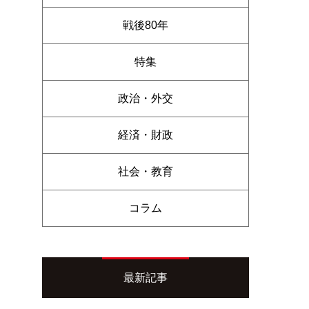
戦後80年
特集
政治・外交
経済・財政
社会・教育
コラム
最新記事