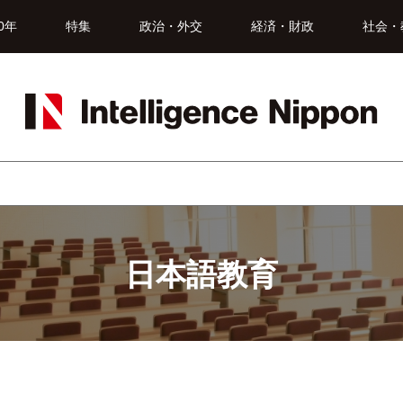
0年
特集
政治・外交
経済・財政
社会・
日本語教育