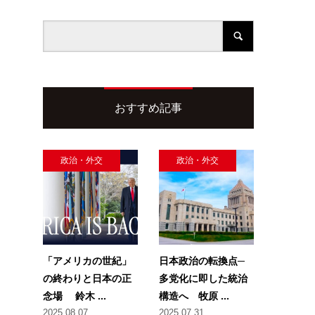
おすすめ記事
、
政治・外交
政治・外交
「アメリカの世紀」
日本政治の転換点─
の終わりと日本の正
多党化に即した統治
念場 鈴木 ...
構造へ 牧原 ...
2025.08.07
2025.07.31