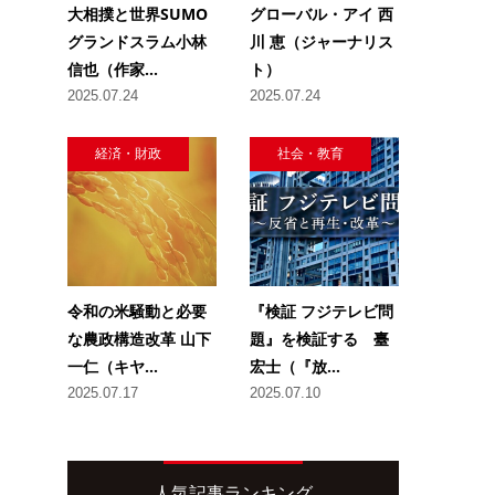
大相撲と世界SUMO
グローバル・アイ 西
グランドスラム小林
川 恵（ジャーナリス
信也（作家...
ト）
2025.07.24
2025.07.24
経済・財政
社会・教育
令和の米騒動と必要
『検証 フジテレビ問
な農政構造改革 山下
題』を検証する 臺
一仁（キヤ...
宏士（『放...
2025.07.17
2025.07.10
人気記事ランキング