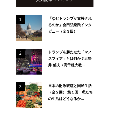
「なぜトランプが支持され
1
るのか」会田弘継氏インタ
ビュー（全３回）
トランプを勝たせた「マノ
2
スフィア」とは何か？五野
井 郁夫（高千穂大教...
日本の財政破綻と国民生活
3
（全２回） 第１回 私たち
の生活はどうなるか...