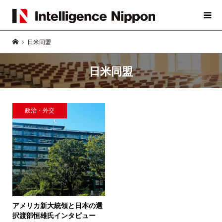
日米同盟
日米同盟
政治・外交
アメリカ新大統領と日本の選
択
渡部恒雄氏インタビュー