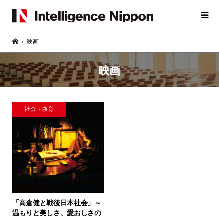
映画
映画
社会・教育
「高倉健と戦後日本社会」
～
温もりと美しさ、愛おしさの