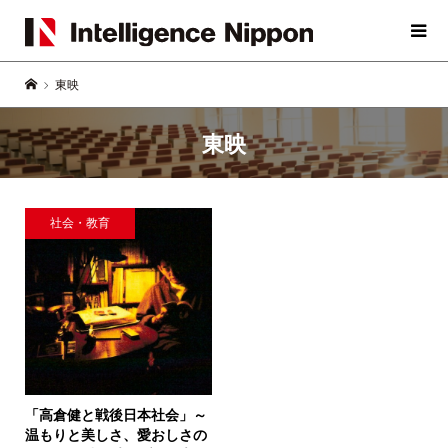
東映
東映
社会・教育
「高倉健と戦後日本社会」
～
温もりと美しさ、愛おしさの