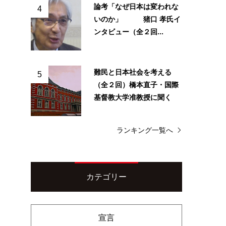
論考「なぜ日本は変われな
4
いのか」 猪口 孝氏イ
ンタビュー（全２回...
難民と日本社会を考える
5
（全２回）橋本直子・国際
基督教大学准教授に聞く
ランキング一覧へ
カテゴリー
宣言