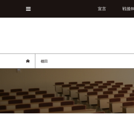
宣言
戦後8
棚田