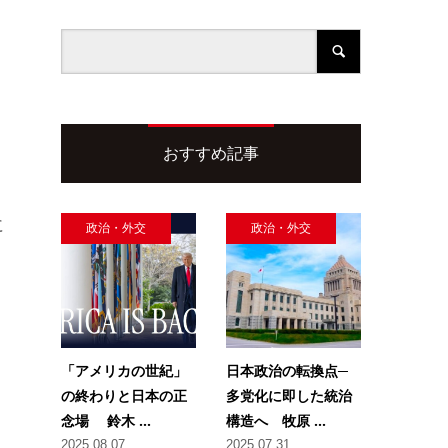
おすすめ記事
に
政治・外交
政治・外交
「アメリカの世紀」
日本政治の転換点─
の終わりと日本の正
多党化に即した統治
念場 鈴木 ...
構造へ 牧原 ...
2025.08.07
2025.07.31