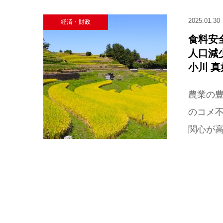
2025.01.30
経済・財政
食料安
人口減
小川 真
農業の豊
のコメ
関心が高