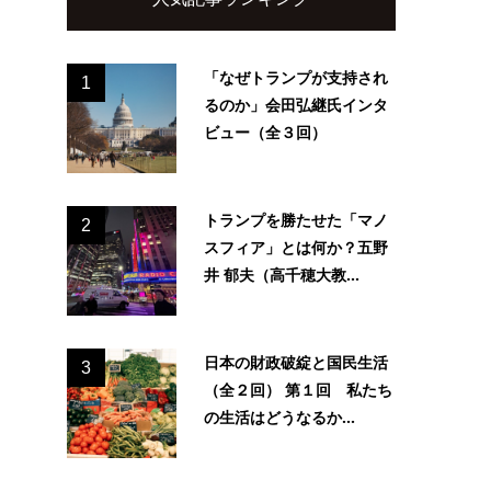
「なぜトランプが支持され
1
るのか」会田弘継氏インタ
ビュー（全３回）
トランプを勝たせた「マノ
2
スフィア」とは何か？五野
井 郁夫（高千穂大教...
日本の財政破綻と国民生活
3
（全２回） 第１回 私たち
の生活はどうなるか...