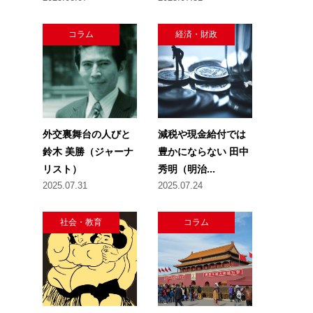
コラム
経済・財政
外交裏舞台の人びと
減税や現金給付では
鈴木 美勝（ジャーナ
豊かにならない 田中
リスト）
秀明（明治...
2025.07.31
2025.07.24
社会・教育
コラム