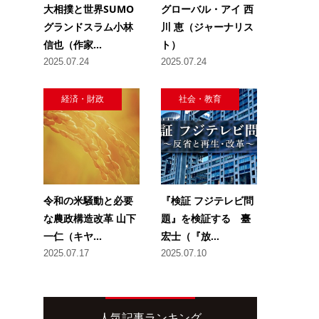
大相撲と世界SUMO
グローバル・アイ 西
グランドスラム小林
川 恵（ジャーナリス
信也（作家...
ト）
2025.07.24
2025.07.24
経済・財政
社会・教育
令和の米騒動と必要
『検証 フジテレビ問
な農政構造改革 山下
題』を検証する 臺
一仁（キヤ...
宏士（『放...
2025.07.17
2025.07.10
人気記事ランキング