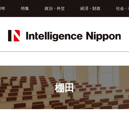
0年
特集
政治・外交
経済・財政
社会・
棚田