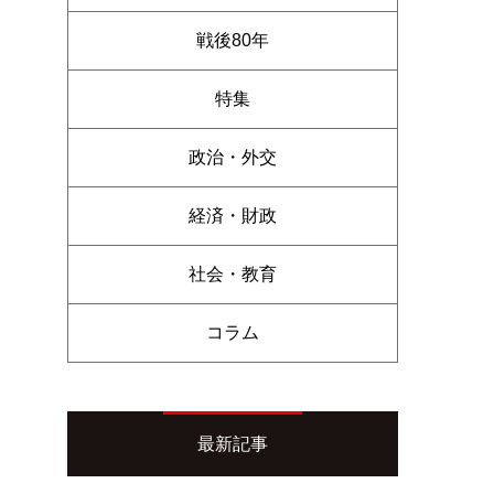
戦後80年
特集
政治・外交
経済・財政
社会・教育
コラム
最新記事