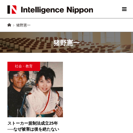
猪野憲一
猪野憲一
社会・教育
ストーカー規制法成立25年
──なぜ被害は後を絶たない