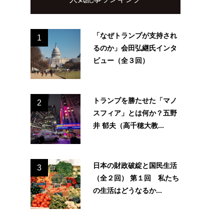
「なぜトランプが支持され
1
るのか」会田弘継氏インタ
ビュー（全３回）
トランプを勝たせた「マノ
2
スフィア」とは何か？五野
井 郁夫（高千穂大教...
日本の財政破綻と国民生活
3
（全２回） 第１回 私たち
の生活はどうなるか...