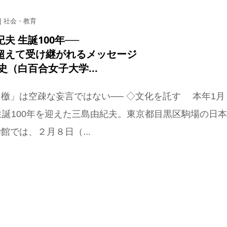
社会・教育
夫 生誕100年──
超えて受け継がれるメッセージ
史（白百合女子大学...
檄」は空疎な妄言ではない── ◇文化を託す 本年1月
生誕100年を迎えた三島由紀夫。東京都目黒区駒場の日
館では、２月８日（...