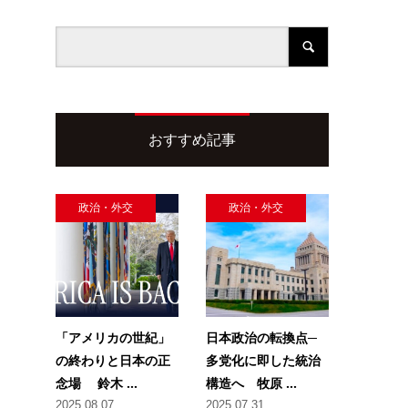
おすすめ記事
本
政治・外交
政治・外交
「アメリカの世紀」
日本政治の転換点─
の終わりと日本の正
多党化に即した統治
念場 鈴木 ...
構造へ 牧原 ...
2025.08.07
2025.07.31