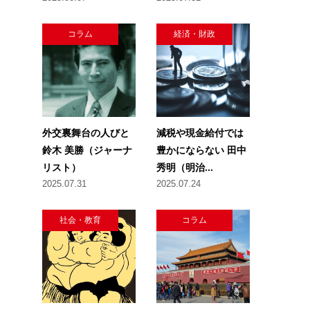
コラム
経済・財政
外交裏舞台の人びと
減税や現金給付では
鈴木 美勝（ジャーナ
豊かにならない 田中
リスト）
秀明（明治...
2025.07.31
2025.07.24
社会・教育
コラム