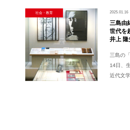
2025.01.16
社会・教育
三島由紀
世代を
井上 隆
三島の「
14日、
近代文学