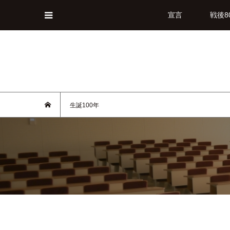
宣言
戦後8
生誕100年