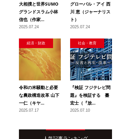
大相撲と世界SUMO
グローバル・アイ 西
グランドスラム小林
川 恵（ジャーナリス
信也（作家...
ト）
2025.07.24
2025.07.24
経済・財政
社会・教育
令和の米騒動と必要
『検証 フジテレビ問
な農政構造改革 山下
題』を検証する 臺
一仁（キヤ...
宏士（『放...
2025.07.17
2025.07.10
人気記事ランキング