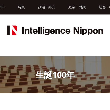
0年
特集
政治・外交
経済・財政
社会・
生誕100年