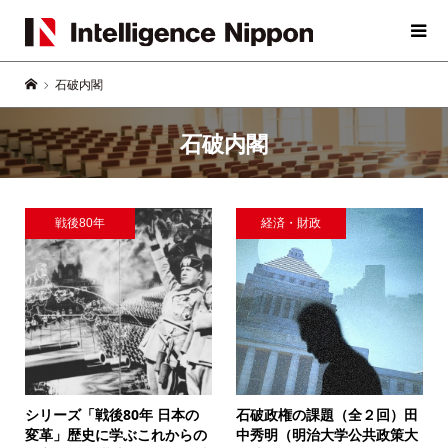
石破内閣
石破内閣
戦後80年
経済・財政
シリーズ「戦後80年 日本の
石破政権の課題（全２回）
田
変革」
歴史に学ぶこれからの
中秀明（明治大学公共政策大