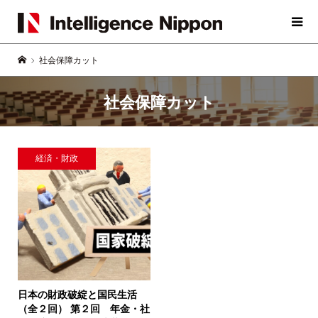
社会保障カット
社会保障カット
経済・財政
日本の財政破綻と国民生活
（全２回）
第２回 年金・社