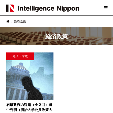
経済政策
経済政策
経済・財政
石破政権の課題（全２回）
田
中秀明（明治大学公共政策大