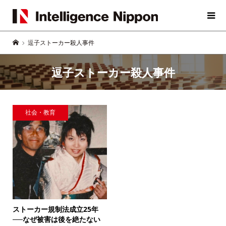
逗子ストーカー殺人事件
逗子ストーカー殺人事件
社会・教育
ストーカー規制法成立25年
──なぜ被害は後を絶たない