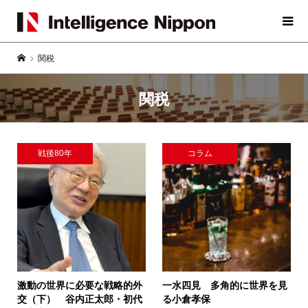
関税
関税
戦後80年
コラム
激動の世界に必要な戦略的外
一水四見 多角的に世界を見
交（下）
谷内正太郎・初代
る
小倉孝保