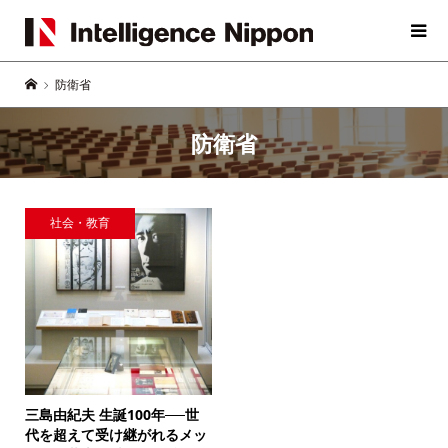
防衛省
防衛省
社会・教育
三島由紀夫 生誕100年──
世
代を超えて受け継がれるメッ