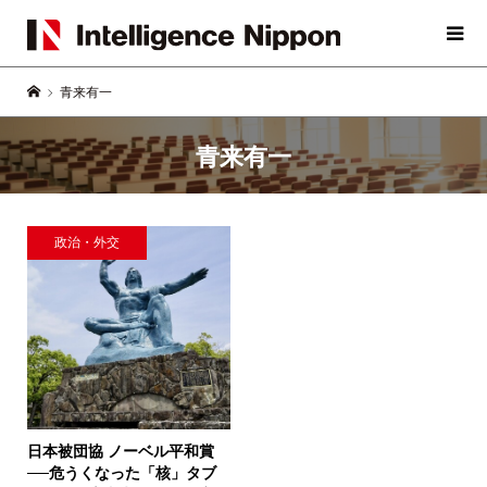
青来有一
青来有一
政治・外交
日本被団協 ノーベル平和賞
──危うくなった「核」タブ