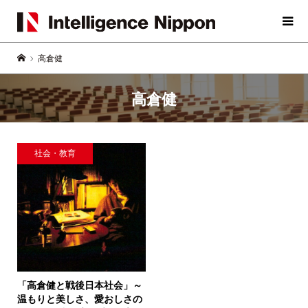
高倉健
高倉健
社会・教育
「高倉健と戦後日本社会」
～
温もりと美しさ、愛おしさの